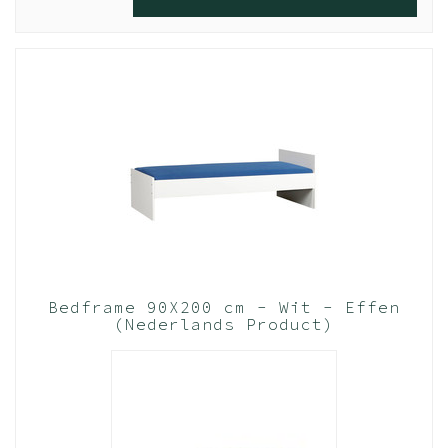
bed extra stevig blijft. Hierdoor adviseren we altijd om je
lattenbodem (mits hij bij ons gekocht is en/of hij van hout
is), vastmaakt aan de ledikanthaken van het bed. Dit zijn
de metalen hoekjes in onze ledikantzijdes. Per
ledikantzijde zitten er drie vast. Dus dan kan je op 6
plekken je lattenbodem vastmaken. Hiermee maak je
jouw bed extra stevig en slaap, feest en geniet je met de
rust dat je bed heel blijft. Slaap lekker
Andere tip is, al staat hij duidelijk op de montage
tekening, is het goed monteren van de metalen
ledikanthaken in de zijdes van het bed. Vaak krijgen we
terug dat deze verkeerd om worden gemonteerd. Dus
Bedframe 90X200 cm - Wit - Effen
met de platte zijde aan de onderkant en niet aan de
(Nederlands Product)
bovenkant zoals het moet (dus als een soort
springplank), waardoor de kracht van de lattenbodem
verkeerd wordt verdeeld. Hierdoor kan er snel een haak
afbreken. Let dus hier goed op!