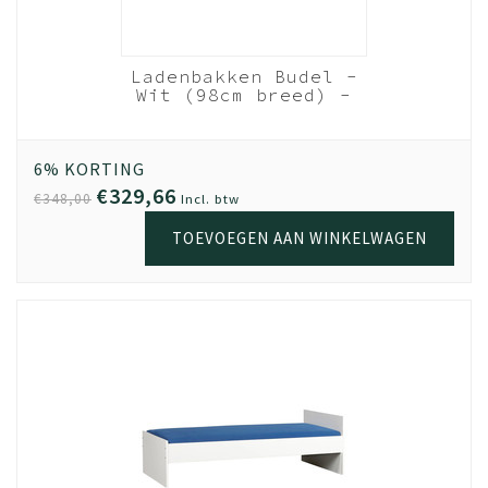
Ladenbakken Budel -
Wit (98cm breed) -
set van 2 - 83cm
diep
6% KORTING
€329,66
€348,00
Incl. btw
TOEVOEGEN AAN WINKELWAGEN