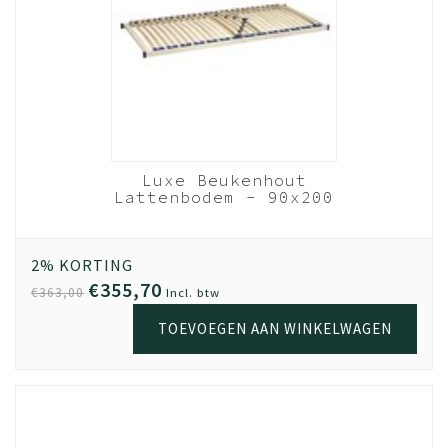
Levering
Bestel vandaag en wij leveren binnen 1 a 2 weken, als
jouw meubel op voorraad is.
Montage
Voor een meerprijs zorgen onze monteurs ervoor dat
jouw meubel bij levering direct wordt gemonteerd. Of
dat we op een later tijdstip langskomen wanneer het
Luxe Beukenhout
beter schikt.
Lattenbodem - 90x200
cm 28 lats
Garantie
Beukenhout
Kwaliteit is belangrijk. Haal jouw meubel gerust uit elkaar,
2% KORTING
en zet het op een andere plek weer in elkaar. Door het
€355,70
€363,00
Incl. btw
gebruik van extra stevig spaanplaat en volledige
TOEVOEGEN AAN WINKELWAGEN
melamine coating, kun je met een gerust hart 5x de
meubel verhuizen; de kwaliteit blijft. De garantie op Beuk
Meubels is 3 (drie) jaar. Geldig vanaf het moment van
aankoop online. Als bewijs van aankoop is de
oorspronkelijke factuur/aankoopnota vereist.