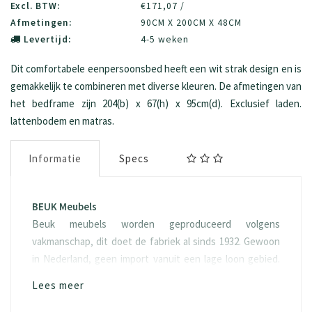
Excl. BTW:
€171,07 /
Afmetingen:
90CM X 200CM X 48CM
Levertijd:
4-5 weken
Dit comfortabele eenpersoonsbed heeft een wit strak design en is
gemakkelijk te combineren met diverse kleuren. De afmetingen van
het bedframe zijn 204(b) x 67(h) x 95cm(d). Exclusief laden.
lattenbodem en matras.
Informatie
Specs
BEUK Meubels
Beuk meubels worden geproduceerd volgens
vakmanschap, dit doet de fabriek al sinds 1932. Gewoon
in Nederland, geen import vanuit een lage loon gebied.
Het hout “spaanplaat” waarvan het geproduceerd wordt
Lees meer
is ook eerlijk, namelijk FSC hout. Doordat duurzaamheid
een van onze kernwaarde is, kiezen we er ook voor om