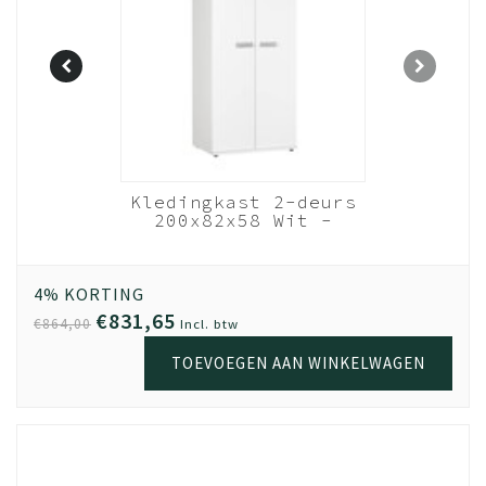
5cm Hoog
Kledingkast 2-deurs
l Witte
200x82x58 Wit -
Wit -
Effen
Wit
it
4% KORTING
€831,65
€864,00
Incl. btw
TOEVOEGEN AAN WINKELWAGEN