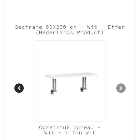
Bedframe 90X200 cm - Wit - Effen
(Nederlands Product)
1-deurs
Opzetstuk bureau -
Wit -
Wit - Effen
Wit
it