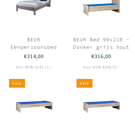
BEUK
BEUK Bed 90x210 -
Eenpersoonsbed
Donker grijs hout
90x220
- Storm
€314,00
€316,00
Donkergrijs hout
Excl. BTW: €247,11 /
Excl. BTW: €248,76 /
- Best
Sale
Sale