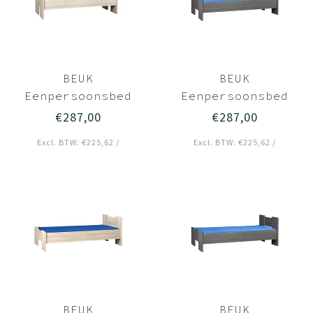
BEUK
BEUK
Eenpersoonsbed
Eenpersoonsbed
90x220 Licht hout
90x220 Zwart -
€287,00
€287,00
- Wouw
Wouw
Excl. BTW: €225,62 /
Excl. BTW: €225,62 /
BEUK
BEUK