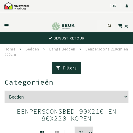
EUR
(0)
BEWUST RETOUR
Home
Bedden
Lange Bedden
Eenpersoons 210cm en
220cm
Filters
Categorieën
EENPERSOONSBED 90X210 EN
90X220 KOPEN