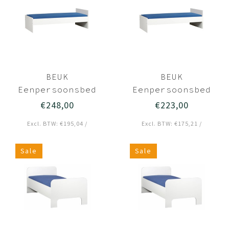
BEUK
BEUK
Eenpersoonsbed
Eenpersoonsbed
90x220 Wit -
90x210 Wit -
€248,00
€223,00
Effen
Effen
Excl. BTW: €195,04 /
Excl. BTW: €175,21 /
Sale
Sale