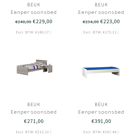
BEUK
BEUK
Eenpersoonsbed
Eenpersoonsbed
90x220
90x210
€229,00
€223,00
€240,00
€234,00
Donkergrijs hout
Donkergrijs hout
Excl. BTW: €180,17 /
Excl. BTW: €175,21 /
- Budel
- Budel
BEUK
BEUK
Eenpersoonsbed
Eenpersoonsbed
90x220
90x220 Wit -
€271,00
€391,00
Donkergrijs hout
Budel
Excl. BTW: €213,22 /
Excl. BTW: €307,44 /
- Bavel