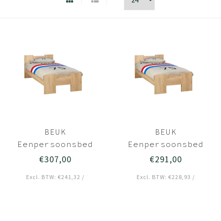
BEUK
BEUK
Eenpersoonsbed
Eenpersoonsbed
90x220 Nebraska
90x210 Nebraska
€307,00
€291,00
Eiken - Wouw
Eiken - Wouw
Excl. BTW: €241,32 /
Excl. BTW: €228,93 /