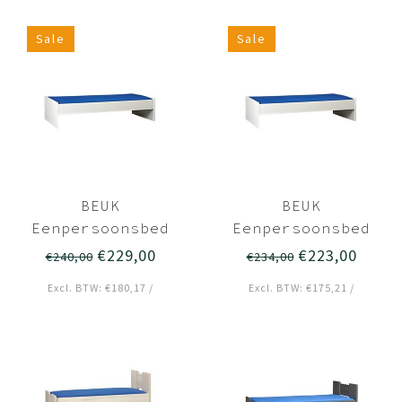
Sale
Sale
BEUK
BEUK
Eenpersoonsbed
Eenpersoonsbed
90x220 Wit -
90x210 Wit -
€229,00
€223,00
€240,00
€234,00
Budel
Budel
Excl. BTW: €180,17 /
Excl. BTW: €175,21 /