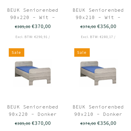
BEUK Seniorenbed
BEUK Seniorenbed
90x220 - Wit -
90x210 - Wit -
Breda
Breda
€370,00
€356,00
€389,00
€374,00
Excl. BTW: €290,91 /
Excl. BTW: €280,17 /
Sale
Sale
BEUK Seniorenbed
BEUK Seniorenbed
90x220 - Donker
90x210 - Donker
grijs hout -
grijs hout -
€370,00
€356,00
€389,00
€374,00
Breda
Breda