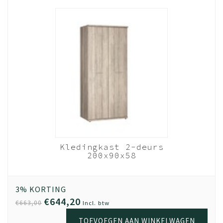
Product)
Kledingkast 2-deurs
200x90x58
Donkergrijs hout -
Bavel
Hout donker
grijs
3% KORTING
€644,20
€663,00
Incl. btw
TOEVOEGEN AAN WINKELWAGEN