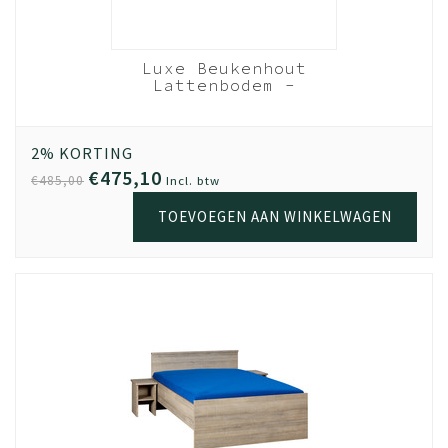
Luxe Beukenhout
Lattenbodem -
120x210 cm 28 lats
Beukenhout
2% KORTING
€475,10
€485,00
Incl. btw
TOEVOEGEN AAN WINKELWAGEN