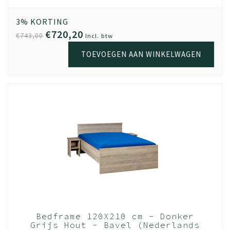
Bavel
Hout donker
grijs
3% KORTING
€720,20
€743,00
Incl. btw
TOEVOEGEN AAN WINKELWAGEN
Bedframe 120X210 cm - Donker
Grijs Hout - Bavel (Nederlands