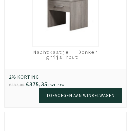
Levering
Bestel vandaag en wij leveren binnen 1 a 2 weken, als
jouw meubel op voorraad is.
Montage
Voor een meerprijs zorgen onze monteurs ervoor dat
jouw meubel bij levering direct wordt gemonteerd. Of
dat we op een later tijdstip langskomen wanneer het
Nachtkastje - Donker
beter schikt.
grijs hout -
Bavel/Storm
Hout
Garantie
donker grijs
Kwaliteit is belangrijk. Haal jouw meubel gerust uit elkaar,
2% KORTING
en zet het op een andere plek weer in elkaar. Door het
€375,35
€382,00
Incl. btw
gebruik van extra stevig spaanplaat en volledige
TOEVOEGEN AAN WINKELWAGEN
melamine coating, kun je met een gerust hart 5x de
meubel verhuizen; de kwaliteit blijft. De garantie op Beuk
Meubels is 3 (drie) jaar. Geldig vanaf het moment van
aankoop online. Als bewijs van aankoop is de
oorspronkelijke factuur/aankoopnota vereist.