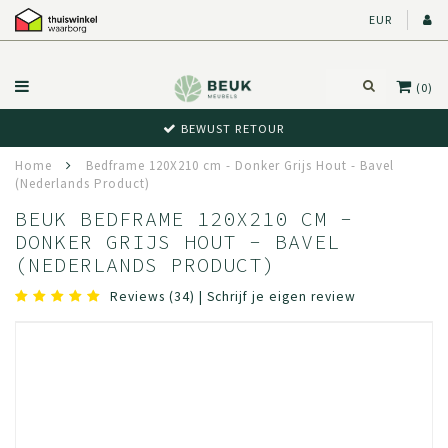
EUR
(0)
BEWUST RETOUR
Home
Bedframe 120X210 cm - Donker Grijs Hout - Bavel
(Nederlands Product)
BEUK BEDFRAME 120X210 CM -
DONKER GRIJS HOUT - BAVEL
(NEDERLANDS PRODUCT)
Reviews (34)
|
Schrijf je eigen review