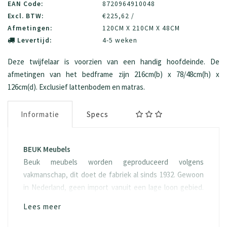
EAN Code:
8720964910048
Excl. BTW:
€225,62 /
Afmetingen:
120CM X 210CM X 48CM
Levertijd:
4-5 weken
Deze twijfelaar is voorzien van een handig hoofdeinde. De
afmetingen van het bedframe zijn 216cm(b) x 78/48cm(h) x
126cm(d). Exclusief lattenbodem en matras.
Informatie
Specs
BEUK Meubels
Beuk meubels worden geproduceerd volgens
vakmanschap, dit doet de fabriek al sinds 1932. Gewoon
in Nederland, geen import vanuit een lage loon gebied.
Het hout “spaanplaat” waarvan het geproduceerd wordt
Lees meer
is ook eerlijk, namelijk FSC hout. Doordat duurzaamheid
een van onze kernwaarde is, kiezen we er ook voor om