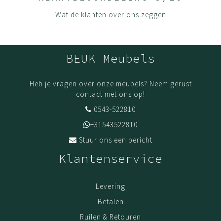
de panelen niet beïnvloeden.
Wat de klanten over ons zeggen
Onze panelen zijn sterker en duurzamer dan die van vele
andere aanbieders omdat we aan alle zichtkanten 2mm
dikke kanten gebruiken, waar anderen vaak maar 0.2mm
BEUK Meubels
gebruiken.
Houd je product goed schoon door het af te nemen met
Heb je vragen over onze meubels? Neem gerust
een mild schoonmaakmiddel en een droge doek.
contact met ons op!
(De)monteer jouw meubels volgens onze handleidingen.
0543-522810
Dit zorgt ervoor dat jouw meubel zijn stevigheid en
+31543522810
kwaliteit behoudt. Fijn wanneer je het opnieuw in elkaar
Stuur ons een bericht
zet en gaat gebruiken.
Klantenservice
Levering
Bestel vandaag en wij leveren binnen 1 a 2 weken, als
jouw meubel op voorraad is.
Levering
Montage
Betalen
Voor een meerprijs zorgen onze monteurs ervoor dat
Ruilen & Retouren