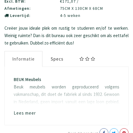
Excl. BTW:
€171,07 /
Afmetingen:
75CM X 130CM X 68CM
Levertijd:
4-5 weken
Creëer jouw ideale plek om rustig te studeren en/of te werken.
Weinig ruimte? Dan is dit bureau ook zeer geschikt om als eettafel
te gebruiken. Dubbel zo efficiënt dus!
Informatie
Specs
BEUK Meubels
Beuk meubels worden geproduceerd volgens
vakmanschap, dit doet de fabriek al sinds 1932. Gewoon
in Nederland, geen import vanuit een lage loon gebied.
Het hout “spaanplaat” waarvan het geproduceerd wordt
Lees meer
is ook eerlijk, namelijk FSC hout. Doordat duurzaamheid
een van onze kernwaarde is, kiezen we er ook voor om
100% van het hout te gebruiken.