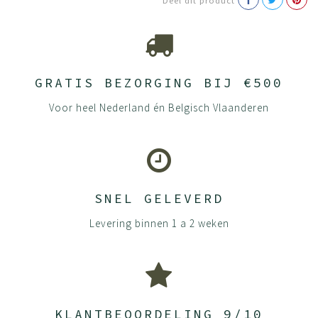
Deel dit product
Onderhoud
Wat kan jij doen om je product zo goed mogelijk te
houden? Houten meubels vragen om aandacht en goede
zorg. Zo gaan ze langer mee en blijven ze langdurig mooi.
GRATIS BEZORGING BIJ €500
Gelukkig heeft BEUK al veel aandacht geschonken aan
Voor heel Nederland én Belgisch Vlaanderen
het behoud van je meubels. We staan immers voor
duurzaamheid en willen dat jouw meubels nog
generaties meegaan.
Al onze panelen bestaan uit spaanplaten gemaakt van
loof- en naaldhout. Door de grove spaantjes in de kern
SNEL GELEVERD
en fijne spaantjes in de toplaag ontstaat er een rustig en
strak oppervlak. De deeltjes worden onder hoge druk aan
Levering binnen 1 a 2 weken
elkaar gelijmd waardoor er een dikke plaat ontstaat die
steeds verder wordt samengeperst. De platen worden
afgewerkt met hoge kwaliteit melamine waardoor
kleuren extra mooi zijn en blijven. Ze zijn krasvast,
hittebestendig en kleurecht. UV straling zal de kleur van
KLANTBEOORDELING 9/10