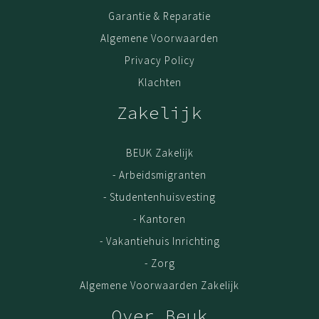
jouw meubel bij levering direct wordt gemonteerd. Of
Garantie & Reparatie
dat we op een later tijdstip langskomen wanneer het
Algemene Voorwaarden
beter schikt.
Privacy Policy
Garantie
Klachten
Kwaliteit is belangrijk. Haal jouw meubel gerust uit elkaar,
en zet het op een andere plek weer in elkaar. Door het
Zakelijk
gebruik van extra stevig spaanplaat en volledige
melamine coating, kun je met een gerust hart 5x de
BEUK Zakelijk
meubel verhuizen; de kwaliteit blijft. De garantie op Beuk
Meubels is 3 (drie) jaar. Geldig vanaf het moment van
- Arbeidsmigranten
aankoop online. Als bewijs van aankoop is de
- Studentenhuisvesting
oorspronkelijke factuur/aankoopnota vereist.
- Kantoren
- Vakantiehuis Inrichting
Ons assortiment
- Zorg
Bureau met opberg
Algemene Voorwaarden Zakelijk
Zit Sta Bureau
Over Beuk
Bureautafel