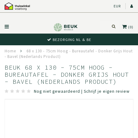
EUR
(0)
BEZORGING NL & BE
Home
68 x 130 - 75cm Hoog - Bureautafel - Donker Grijs Hout
- Bavel (Nederlands Product)
BEUK 68 X 130 - 75CM HOOG -
BUREAUTAFEL - DONKER GRIJS HOUT
- BAVEL (NEDERLANDS PRODUCT)
Nog niet gewaardeerd
|
Schrijf je eigen review