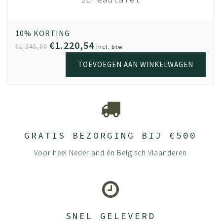
 Hout -
Netweave Rugleuning
donker
- 4D Armleggers
(Nederlands Product)
10% KORTING
€1.220,54
€1.345,00
Incl. btw
TOEVOEGEN AAN WINKELWAGEN
GRATIS BEZORGING BIJ €500
Voor heel Nederland én Belgisch Vlaanderen
SNEL GELEVERD