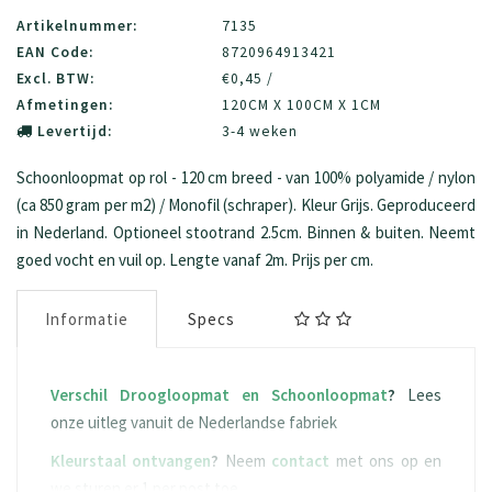
Artikelnummer:
7135
EAN Code:
8720964913421
Excl. BTW:
€0,45 /
Afmetingen:
120CM X 100CM X 1CM
Levertijd:
3-4 weken
Schoonloopmat op rol - 120 cm breed - van 100% polyamide / nylon
(ca 850 gram per m2) / Monofil (schraper). Kleur Grijs. Geproduceerd
in Nederland. Optioneel stootrand 2.5cm. Binnen & buiten. Neemt
goed vocht en vuil op. Lengte vanaf 2m. Prijs per cm.
Informatie
Specs
Verschil Droogloopmat en Schoonloopmat
?
Lees
onze uitleg vanuit de Nederlandse fabriek
Kleurstaal ontvangen
?
Neem
contact
met ons op en
we sturen er 1 per post toe.