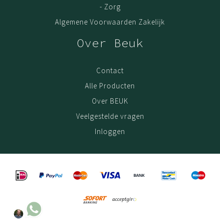
- Zorg
kun je met een gerust hart deze matten intensief
Algemene Voorwaarden Zakelijk
gebruiken; de kwaliteit blijft. De garantie op deze matten
is 3 (drie) jaar. Geldig vanaf het moment van aankoop
Over Beuk
online. Als bewijs van aankoop is de oorspronkelijke
factuur/aankoopnota vereist.
Contact
Alle Producten
Assortiment BEUK Meubels
Over BEUK
Ons gehele collectie bestaat o.a. uit
droogloopmat
,
Veelgestelde vragen
droogloopmat op rol
,
schoonloopmat
en
schoonlopmat
Inloggen
op rol
.