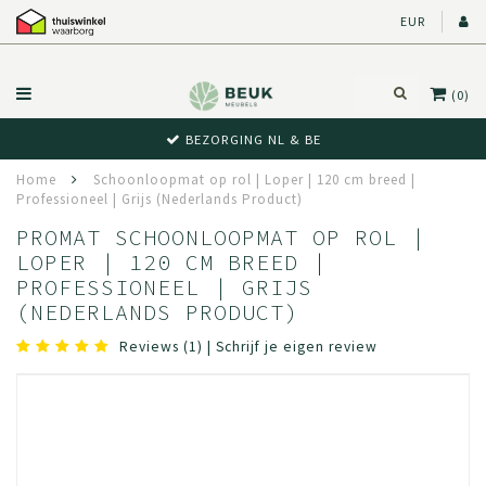
EUR
(0)
ZORGING NL & BE
BEWU
Home
Schoonloopmat op rol | Loper | 120 cm breed |
Professioneel | Grijs (Nederlands Product)
PROMAT SCHOONLOOPMAT OP ROL |
LOPER | 120 CM BREED |
PROFESSIONEEL | GRIJS
(NEDERLANDS PRODUCT)
Reviews (1)
|
Schrijf je eigen review