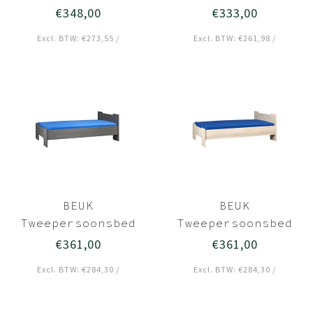
140x200 Licht
140x210
€348,00
€333,00
hout - Wouw
Donkergrijs hout
Excl. BTW: €273,55 /
Excl. BTW: €261,98 /
- Bavel
BEUK
BEUK
Tweepersoonsbed
Tweepersoonsbed
140x210 Zwart -
140x210 Licht
€361,00
€361,00
Wouw
hout - Wouw
Excl. BTW: €284,30 /
Excl. BTW: €284,30 /