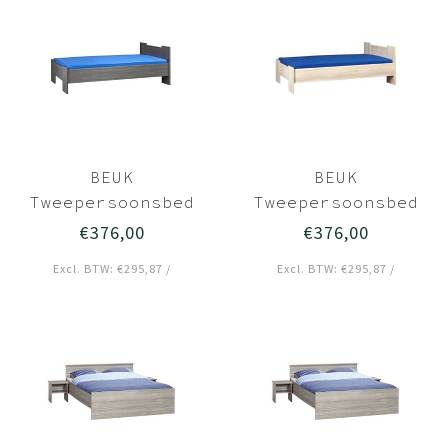
BEUK
BEUK
Tweepersoonsbed
Tweepersoonsbed
140x220 Zwart -
140x220 Licht
€376,00
€376,00
Wouw
hout - Wouw
Excl. BTW: €295,87 /
Excl. BTW: €295,87 /