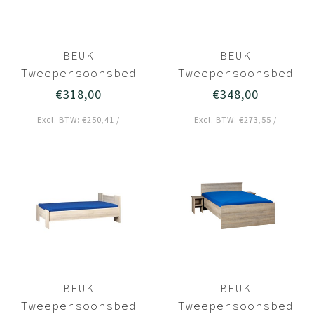
BEUK
BEUK
Tweepersoonsbed
Tweepersoonsbed
140x200
140x200 Zwart -
€318,00
€348,00
Donkergrijs hout
Wouw
Excl. BTW: €250,41 /
Excl. BTW: €273,55 /
- Bavel
BEUK
BEUK
Tweepersoonsbed
Tweepersoonsbed