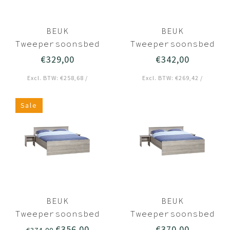
BEUK
BEUK
Tweepersoonsbed
Tweepersoonsbed
160x200
160x210
€329,00
€342,00
Donkergrijs hout
Donkergrijs hout
Excl. BTW: €258,68 /
Excl. BTW: €269,42 /
- Bavel
- Bavel
Sale
BEUK
BEUK
Tweepersoonsbed
Tweepersoonsbed
180x200
180x210
€356,00
€370,00