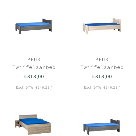
BEUK
BEUK
Twijfelaarbed
Twijfelaarbed
120x220 Zwart -
120x220 Licht
€313,00
€313,00
Wouw
hout - Wouw
Excl. BTW: €246,28 /
Excl. BTW: €246,28 /