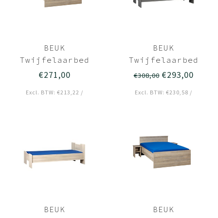
BEUK
BEUK
Twijfelaarbed
Twijfelaarbed
120x200
120x200 Zwart -
€271,00
€293,00
€308,00
Donkergrijs hout
Wouw
Excl. BTW: €213,22 /
Excl. BTW: €230,58 /
- Bavel
BEUK
BEUK