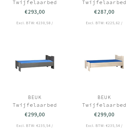
Twijfelaarbed
Twijfelaarbed
120x200 Licht
120x210
€293,00
€287,00
hout - Wouw
Donkergrijs hout
Excl. BTW: €230,58 /
Excl. BTW: €225,62 /
- Bavel
BEUK
BEUK
Twijfelaarbed
Twijfelaarbed
120x210 Zwart -
120x210 Licht
€299,00
€299,00
Wouw
hout - Wouw
Excl. BTW: €235,54 /
Excl. BTW: €235,54 /