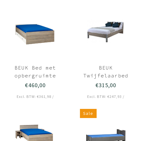
BEUK Bed met
BEUK
opbergruimte
Twijfelaarbed
120x200
120x200
€460,00
€315,00
Donkergrijs Hout
Donkergrijs hout
Excl. BTW: €361,98 /
Excl. BTW: €247,93 /
- witte lades
- Best
Sale