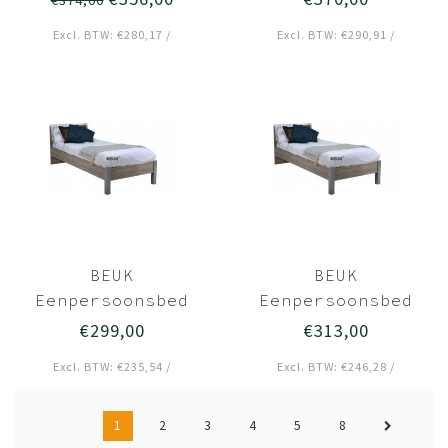
€374,00
Donkergrijs hout
Donkergrijs hout
Excl. BTW: €280,17 /
Excl. BTW: €290,91 /
- Bavel
- Bavel
BEUK
BEUK
Eenpersoonsbed
Eenpersoonsbed
90x200
90x210
€299,00
€313,00
Donkergrijs hout
Donkergrijs hout
Excl. BTW: €235,54 /
Excl. BTW: €246,28 /
- Best
- Best
1
2
3
4
5
8