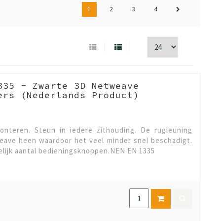
1
2
3
4
335 - Zwarte 3D Netweave
ers (Nederlands Product)
monteren. Steun in iedere zithouding. De rugleuning
eave heen waardoor het veel minder snel beschadigt.
elijk aantal bedieningsknoppen.NEN EN 1335