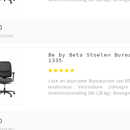
0
€325,00 /
Be by Beta Stoelen Bure
1335
Luxe en duurzame Bureaustoel van BET
lendesteun. Verstelbare zithoog
Gewichtsinstelling (60-120 kg). Bewegi
0
€325,00 /