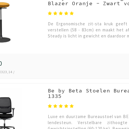
Blazer Oranje - Zwart v
De Ergonomische zit-sta kruk geeft 
verstellen (58 - 83cm) en maakt het 
Steady is licht in gewicht en daardoor 
0
€323,14 /
Be by Beta Stoelen Bure
1335
Luxe en duurzame Bureaustoel van BET
lendesteun. Verstelbare zithoog
Gewichtsinstelling (60-120 kg). Bewegi