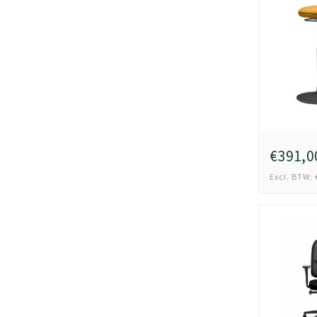
€391,0
Excl. BTW: 