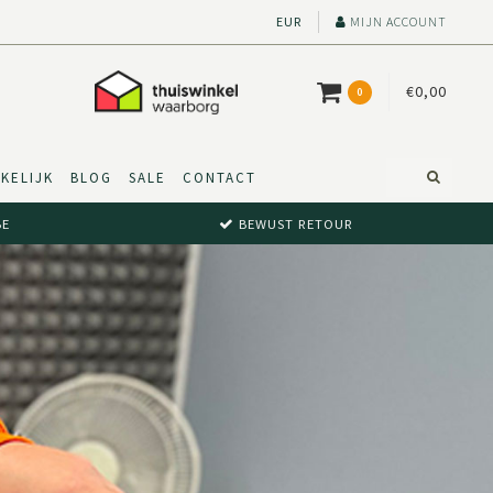
EUR
MIJN ACCOUNT
€0,00
0
KELIJK
BLOG
SALE
CONTACT
BE
BEWUST RETOUR