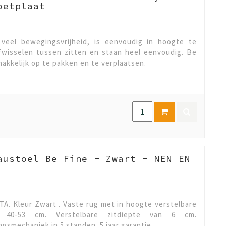
oetplaat
veel bewegingsvrijheid, is eenvoudig in hoogte te
afwisselen tussen zitten en staan heel eenvoudig. Be
makkelijk op te pakken en te verplaatsen.
austoel Be Fine - Zwart - NEN EN
A. Kleur Zwart . Vaste rug met in hoogte verstelbare
te 40-53 cm. Verstelbare zitdiepte van 6 cm.
ngsmechaniek in 5 standen .5 jaar garantie