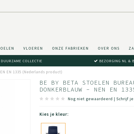
TOELEN
VLOEREN
ONZE FABRIEKEN
OVER ONS
ZA
DUURZAME COLLECTIE
BEZORGING NL & 
NEN EN 1335 (Nederlands product)
BE BY BETA STOELEN BUREA
DONKERBLAUW - NEN EN 133
Nog niet gewaardeerd
|
Schrijf j
Kies je kleur: