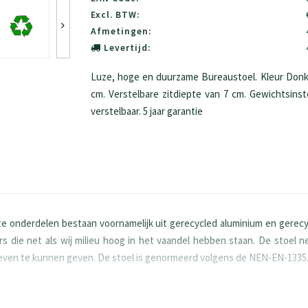
Excl. BTW:
Afmetingen:
Levertijd:
Luze, hoge en duurzame Bureaustoel. Kleur Donke
cm. Verstelbare zitdiepte van 7 cm. Gewichtsinste
verstelbaar. 5 jaar garantie
 onderdelen bestaan voornamelijk uit gerecycled aluminium en gerecy
s die net als wij milieu hoog in het vaandel hebben staan. De stoel
leven te kunnen geven. De stoel is genormeerd volgens de NEN-EN-1335