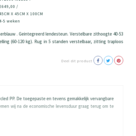
€649,00 /
45CM X 45CM X 100CM
4-5 weken
rblauw . Geintegreerd lendesteun. Verstelbare zithoogte 40-53
lling (60-120 kg). Rug in 5 standen verstelbaar, zitting traploos
Deel dit product
cled PP. De toegepaste en tevens gemakkelijk vervangbare
 nemen wij na de economische levensduur graag terug om te
.