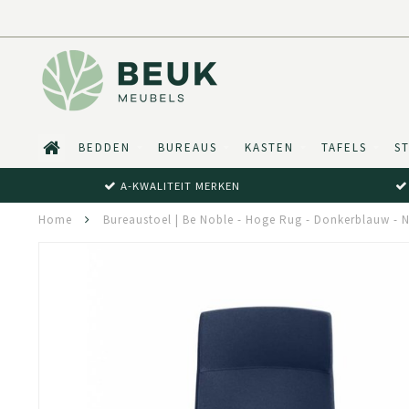
BEDDEN
BUREAUS
KASTEN
TAFELS
S
A-KWALITEIT MERKEN
Home
Bureaustoel | Be Noble - Hoge Rug - Donkerblauw - 