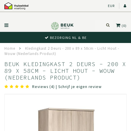
EUR
(0)
BEWUST RETOUR
Home
Kledingkast 2 Deurs - 200 x 89 x 58cm - Licht Hout -
Wouw (Nederlands Product)
BEUK KLEDINGKAST 2 DEURS - 200 X
89 X 58CM - LICHT HOUT - WOUW
(NEDERLANDS PRODUCT)
Reviews (4)
|
Schrijf je eigen review