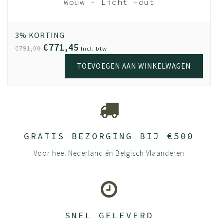
Laden -
Wouw - Licht Hout
- Wouw
Hout licht
cht
3% KORTING
€771,45
€791,00
Incl. btw
TOEVOEGEN AAN WINKELWAGEN
GRATIS BEZORGING BIJ €500
Voor heel Nederland én Belgisch Vlaanderen
SNEL GELEVERD