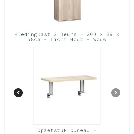
gebruik van extra stevig spaanplaat en volledige
melamine coating, kun je met een gerust hart 5x de
meubel verhuizen; de kwaliteit blijft. De garantie op Beuk
Meubels is 3 (drie) jaar. Geldig vanaf het moment van
aankoop online. Als bewijs van aankoop is de
Kledingkast 2 Deurs - 200 x 89 x
oorspronkelijke factuur/aankoopnota vereist.
58cm - Licht Hout - Wouw
(Nederlands Product)
Ons assortiment
Kledingkast 3 deurs
Kledingkast 2 deurs
Kledingkast 1 deur
Boekenkast
2cm Hoog
Opzetstuk bureau -