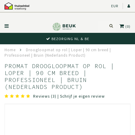
EUR
(0)
BEZORGING NL & BE
Home
Droogloopmat op rol | Loper | 90 cm breed |
Professioneel | Bruin (Nederlands Product)
PROMAT DROOGLOOPMAT OP ROL |
LOPER | 90 CM BREED |
PROFESSIONEEL | BRUIN
(NEDERLANDS PRODUCT)
Reviews (3)
|
Schrijf je eigen review