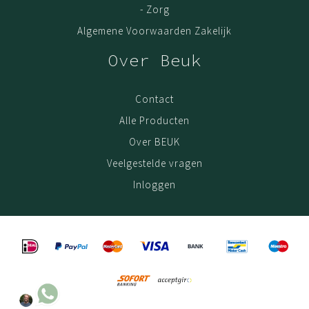
- Zorg
kun je met een gerust hart deze matten intensief
Algemene Voorwaarden Zakelijk
gebruiken; de kwaliteit blijft. De garantie op deze matten
is 3 (drie) jaar. Geldig vanaf het moment van aankoop
Over Beuk
online. Als bewijs van aankoop is de oorspronkelijke
factuur/aankoopnota vereist.
Contact
Alle Producten
Assortiment BEUK Meubels
Over BEUK
Ons gehele collectie bestaat o.a. uit
droogloopmat
,
Veelgestelde vragen
droogloopmat op rol
,
schoonloopmat
en
schoonlopmat
Inloggen
op rol
.