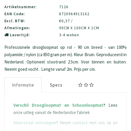
Artikelnummer:
7126
EAN Code:
8720964913162
Excl. BTW:
€0,37 /
Afmetingen:
90CM X 100CM X 1CM
Levertijd:
3-4 weken
Professionele droogloopmat op rol - 90 cm breed - van 100%
polyamide / nylon (ca 850 gram per m). Kleur Bruin. Geproduceerd in
Nederland. Optioneel stootrand 2.5cm. Voor binnen en buiten.
Neemt goed vocht . Lengte vanaf 2m. Prijs per cm.
Informatie
Specs
Verschil Droogloopmat en Schoonloopmat
?
Lees
onze uitleg vanuit de Nederlandse fabriek
Kleurstaal ontvangen
?
Neem
contact
met ons op en
we sturen er 1 per post toe.