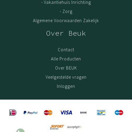
- Vakantiehuis Inrichting
hoog kwalitatief halffabrikaten (polyamide en monofil),
- Zorg
kun je met een gerust hart deze matten intensief
Algemene Voorwaarden Zakelijk
gebruiken; de kwaliteit blijft. De garantie op deze matten
is 3 (drie) jaar. Geldig vanaf het moment van aankoop
Over Beuk
online. Als bewijs van aankoop is de oorspronkelijke
factuur/aankoopnota vereist.
Contact
Alle Producten
Assortiment BEUK Meubels
Over BEUK
Ons gehele collectie bestaat o.a. uit
droogloopmat
,
Veelgestelde vragen
droogloopmat op rol
,
schoonloopmat
en
schoonlopmat
Inloggen
op rol
.