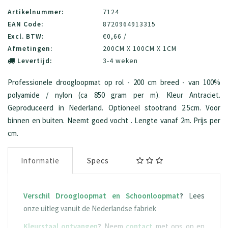
Artikelnummer:
7124
EAN Code:
8720964913315
Excl. BTW:
€0,66 /
Afmetingen:
200CM X 100CM X 1CM
Levertijd:
3-4 weken
Professionele droogloopmat op rol - 200 cm breed - van 100%
polyamide / nylon (ca 850 gram per m). Kleur Antraciet.
Geproduceerd in Nederland. Optioneel stootrand 2.5cm. Voor
binnen en buiten. Neemt goed vocht . Lengte vanaf 2m. Prijs per
cm.
Informatie
Specs
Verschil Droogloopmat en Schoonloopmat
?
Lees
onze uitleg vanuit de Nederlandse fabriek
Kleurstaal ontvangen
?
Neem
contact
met ons op en