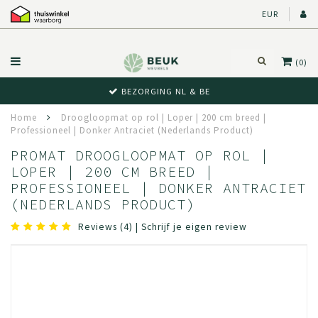
EUR
(0)
BEWUST RETOUR
Home
Droogloopmat op rol | Loper | 200 cm breed |
Professioneel | Donker Antraciet (Nederlands Product)
PROMAT DROOGLOOPMAT OP ROL |
LOPER | 200 CM BREED |
PROFESSIONEEL | DONKER ANTRACIET
(NEDERLANDS PRODUCT)
Reviews (4)
|
Schrijf je eigen review