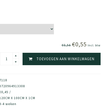
€0,55
€0,56
Incl. btw
TOEVOEGEN AAN WINKELWAGEN
7118
8720964913308
€0,45 /
120CM X 100CM X 1CM
3-4 weken