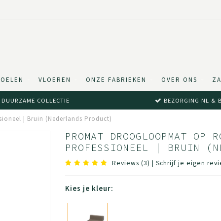
TOELEN
VLOEREN
ONZE FABRIEKEN
OVER ONS
ZA
DUURZAME COLLECTIE
BEZORGING NL & 
sioneel | Bruin (Nederlands Product)
PROMAT DROOGLOOPMAT OP R
PROFESSIONEEL | BRUIN (N
Reviews (3)
|
Schrijf je eigen rev
Kies je kleur: