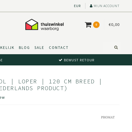
EUR
MIJN ACCOUNT
€0,00
0
KELIJK
BLOG
SALE
CONTACT
BE
BEWUST RETOUR
OL | LOPER | 120 CM BREED |
EDERLANDS PRODUCT)
iew