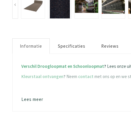
Informatie
Specificaties
Reviews
Verschil Droogloopmat en Schoonloopmat
?
Lees onze uit
Kleurstaal ontvangen
?
Neem
contact
met ons op en we st
Stootrand aan weerszijde
Lees meer
Onze loper wordt altijd geleverd met een stootrand aan weer
Aan de kopse kanten, gezien hij van een grote productier
willen hebben, laat het ons dan weten. We denken dan mee h
Onderhoud