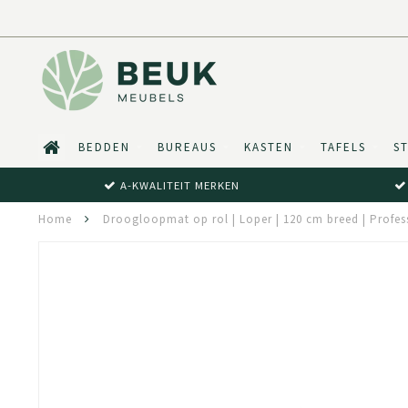
BEDDEN
BUREAUS
KASTEN
TAFELS
S
A-KWALITEIT MERKEN
Home
Droogloopmat op rol | Loper | 120 cm breed | Profes