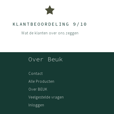
 zijn o.a. ziekenhuizen en gemeentehuizen, waar het product
ken met bijv. een borstel of wassen met 30 graden, dan zou
KLANTBEOORDELING 9/10
eemt goed zowel het vuil als het vocht af van een voetzool.
Wat de klanten over ons zeggen
 droogloopmat met een vochtopname van 5 liter per m2. Het
droogloopmatten). Laatste puntje, is dat deze matten uiterst
dig wat mensen per dag langs.
Over Beuk
 nemen. Monofil zorgt namelijk voor een 'schraap' effect.
Contact
Alle Producten
nuchterheid. Afspraak is afspraak, en geen poespas. Gewoon
Over BEUK
Veelgestelde vragen
Inloggen
hart deze matten intensief gebruiken; de kwaliteit blijft. De