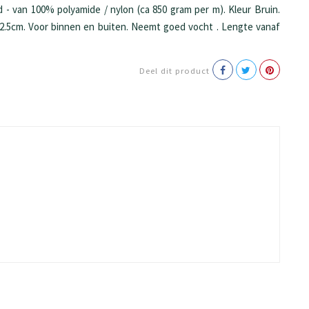
 - van 100% polyamide / nylon (ca 850 gram per m). Kleur Bruin.
2.5cm. Voor binnen en buiten. Neemt goed vocht . Lengte vanaf
Deel dit product
90cm breed, uit 85cm stof bestaat.
behoefte zijn om óók aan de kopse kanten een stootrand te