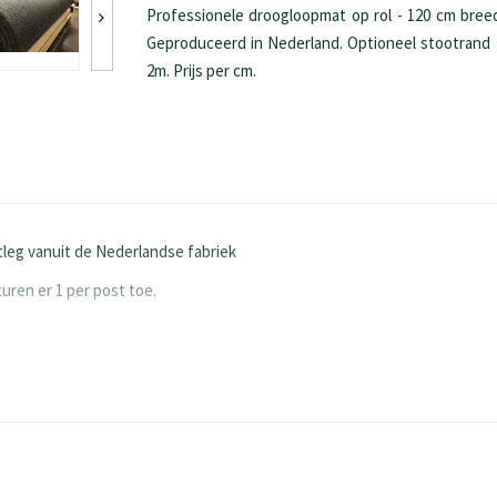
Professionele droogloopmat op rol - 120 cm breed
Geproduceerd in Nederland. Optioneel stootrand 
2m. Prijs per cm.
leg vanuit de Nederlandse fabriek
uren er 1 per post toe.
szijde. Deze is 2,5cm breed. Aan elke kant, waardoor een loper van bijv 
ol wordt gesneden, zitten standaard geen stootranden. Mocht er wel 
oe dit te realiseren.