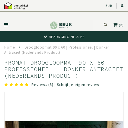
EUR
(0)
BEZORGING NL & BE
Home
Droogloopmat 90 x 60 | Professioneel | Donker
Antraciet (Nederlands Product)
PROMAT DROOGLOOPMAT 90 X 60 |
PROFESSIONEEL | DONKER ANTRACIET
(NEDERLANDS PRODUCT)
Reviews (8)
|
Schrijf je eigen review