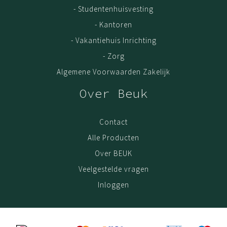
- Studentenhuisvesting
Ons gehele collectie bestaat o.a. uit
droogloopmat
,
- Kantoren
droogloopmat op rol
,
schoonloopmat
en
schoonlopmat
op rol
.
- Vakantiehuis Inrichting
- Zorg
Algemene Voorwaarden Zakelijk
Over Beuk
Contact
Alle Producten
Over BEUK
Veelgestelde vragen
Inloggen