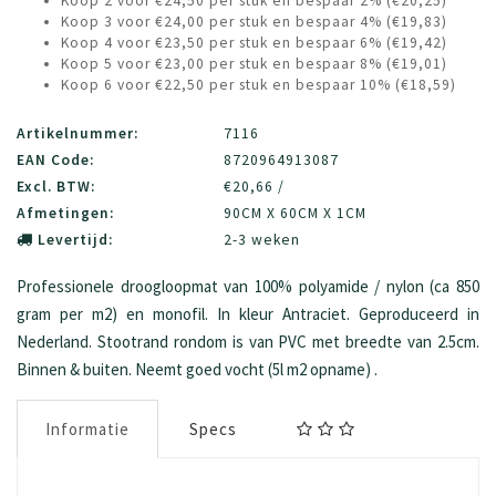
Koop 2 voor €24,50 per stuk en bespaar 2% (€20,25)
Koop 3 voor €24,00 per stuk en bespaar 4% (€19,83)
Koop 4 voor €23,50 per stuk en bespaar 6% (€19,42)
Koop 5 voor €23,00 per stuk en bespaar 8% (€19,01)
Koop 6 voor €22,50 per stuk en bespaar 10% (€18,59)
Artikelnummer:
7116
EAN Code:
8720964913087
Excl. BTW:
€20,66 /
Afmetingen:
90CM X 60CM X 1CM
Levertijd:
2-3 weken
Professionele droogloopmat van 100% polyamide / nylon (ca 850
gram per m2) en monofil. In kleur Antraciet. Geproduceerd in
Nederland. Stootrand rondom is van PVC met breedte van 2.5cm.
Binnen & buiten. Neemt goed vocht (5l m2 opname) .
Informatie
Specs