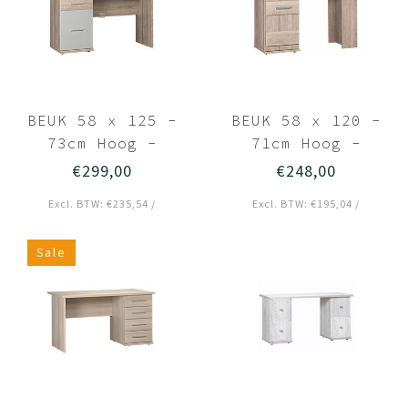
BEUK 58 x 125 -
BEUK 58 x 120 -
73cm Hoog -
71cm Hoog -
Bureau 1 Lade -
Bureau met opberg
€299,00
€248,00
Authentiek Eiken
- Donker grijs
Excl. BTW: €235,54 /
Excl. BTW: €195,04 /
- Budel
hout - Storm
Sale