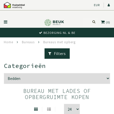
EUR
(0)
BEZORGING NL & BE
Home
Bureaus
Bureaus met opberg
Filters
Categorieën
BUREAU MET LADES OF
OPBERGRUIMTE KOPEN