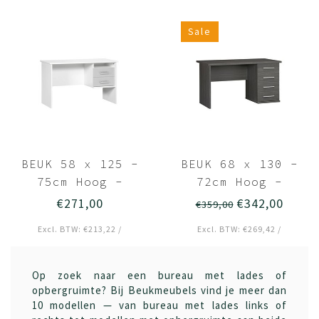
Deuren - Son
Sale
BEUK 58 x 125 -
BEUK 68 x 130 -
75cm Hoog -
72cm Hoog -
Bureau Incl
Bureau 4 Laden -
€271,00
€342,00
€359,00
Aluminium Fronten
Zwart - Wouw
Excl. BTW: €213,22 /
Excl. BTW: €269,42 /
- Wit - Effen
Op zoek naar een bureau met lades of
opbergruimte? Bij Beukmeubels vind je meer dan
10 modellen — van bureau met lades links of