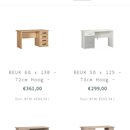
BEUK 68 x 130 -
BEUK 58 x 125 -
72cm Hoog -
73cm Hoog -
Bureau 4 laden -
Bureau 1 Lade -
€361,00
€299,00
Nebreska Eiken -
Wit - Budel
Excl. BTW: €284,30 /
Excl. BTW: €235,54 /
Wouw