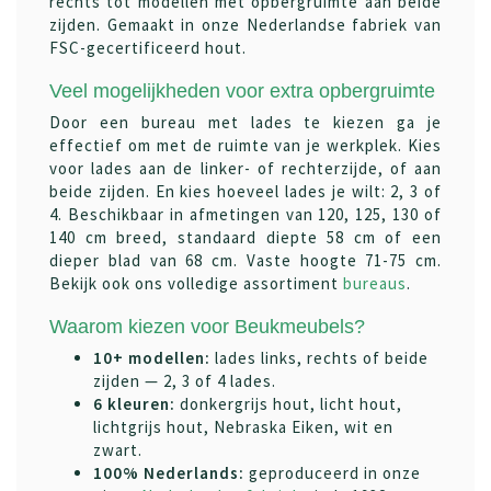
rechts tot modellen met opbergruimte aan beide
zijden. Gemaakt in onze Nederlandse fabriek van
FSC-gecertificeerd hout.
Veel mogelijkheden voor extra opbergruimte
Door een bureau met lades te kiezen ga je
effectief om met de ruimte van je werkplek. Kies
voor lades aan de linker- of rechterzijde, of aan
beide zijden. En kies hoeveel lades je wilt: 2, 3 of
4. Beschikbaar in afmetingen van 120, 125, 130 of
140 cm breed, standaard diepte 58 cm of een
dieper blad van 68 cm. Vaste hoogte 71-75 cm.
Bekijk ook ons volledige assortiment
bureaus
.
Waarom kiezen voor Beukmeubels?
10+ modellen:
lades links, rechts of beide
zijden — 2, 3 of 4 lades.
6 kleuren:
donkergrijs hout, licht hout,
lichtgrijs hout, Nebraska Eiken, wit en
zwart.
100% Nederlands:
geproduceerd in onze