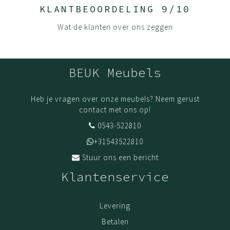
hittebestendig en kleurecht. UV straling zal de kleur van
KLANTBEOORDELING 9/10
de panelen niet beïnvloeden.
Wat de klanten over ons zeggen
Onze panelen zijn sterker en duurzamer dan die van vele
andere aanbieders omdat we aan alle zichtkanten 2mm
dikke kanten gebruiken, waar anderen vaak maar 0.2mm
BEUK Meubels
gebruiken.
Houd je product goed schoon door het af te nemen met
Heb je vragen over onze meubels? Neem gerust
een mild schoonmaakmiddel en een droge doek.
contact met ons op!
(De)monteer jouw meubels volgens onze handleidingen.
0543-522810
Dit zorgt ervoor dat jouw meubel zijn stevigheid en
+31543522810
kwaliteit behoudt. Fijn wanneer je het opnieuw in elkaar
Stuur ons een bericht
zet en gaat gebruiken.
Klantenservice
Levering
Bestel vandaag en wij leveren binnen 1 a 2 weken, als
jouw meubel op voorraad is.
Levering
Montage
Betalen