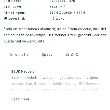
EAN Code:
8720964911328
Excl. BTW:
€195,04 /
Afmetingen:
71CM X 120CM X 58CM
Levertijd:
4-5 weken
Sterk en stoer bureau afkomstig uit de Storm-collectie, inclusief
één deur aan de linkerzijde. Het meubel is zeer geschikt voor een
overzichtelijke werkruimte.
Informatie
Specs
BEUK Meubels
Beuk meubels worden geproduceerd volgens
vakmanschap, dit doet de fabriek al sinds 1932. Gewoon
in Nederland, geen import vanuit een lage loon gebied.
Het hout “spaanplaat” waarvan het geproduceerd wordt
Lees meer
is ook eerlijk, namelijk FSC hout. Doordat duurzaamheid
een van onze kernwaarde is, kiezen we er ook voor om