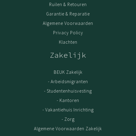
Voor een meerprijs zorgen onze monteurs ervoor dat
Ruilen & Retouren
jouw meubel bij levering direct wordt gemonteerd. Of
Garantie & Reparatie
dat we op een later tijdstip langskomen wanneer het
Algemene Voorwaarden
beter schikt.
Privacy Policy
Garantie
Klachten
Kwaliteit is belangrijk. Haal jouw meubel gerust uit elkaar,
en zet het op een andere plek weer in elkaar. Door het
Zakelijk
gebruik van extra stevig spaanplaat en volledige
melamine coating, kun je met een gerust hart 5x de
BEUK Zakelijk
meubel verhuizen; de kwaliteit blijft. De garantie op Beuk
Meubels is 3 (drie) jaar. Geldig vanaf het moment van
- Arbeidsmigranten
aankoop online. Als bewijs van aankoop is de
- Studentenhuisvesting
oorspronkelijke factuur/aankoopnota vereist.
- Kantoren
- Vakantiehuis Inrichting
Ons assortiment
- Zorg
Bureau met opberg
Algemene Voorwaarden Zakelijk
Zit Sta Bureau