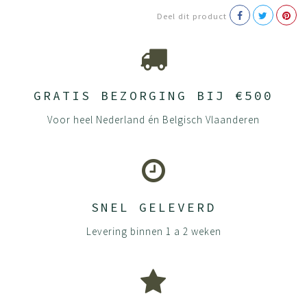
100% van het hout te gebruiken.
Deel dit product
Onderhoud
Wat kan jij doen om je product zo goed mogelijk te
houden? Houten meubels vragen om aandacht en goede
zorg. Zo gaan ze langer mee en blijven ze langdurig mooi.
GRATIS BEZORGING BIJ €500
Gelukkig heeft BEUK al veel aandacht geschonken aan
Voor heel Nederland én Belgisch Vlaanderen
het behoud van je meubels. We staan immers voor
duurzaamheid en willen dat jouw meubels nog
generaties meegaan.
Al onze panelen bestaan uit spaanplaten gemaakt van
loof- en naaldhout. Door de grove spaantjes in de kern
SNEL GELEVERD
en fijne spaantjes in de toplaag ontstaat er een rustig en
strak oppervlak. De deeltjes worden onder hoge druk aan
Levering binnen 1 a 2 weken
elkaar gelijmd waardoor er een dikke plaat ontstaat die
steeds verder wordt samengeperst. De platen worden
afgewerkt met hoge kwaliteit melamine waardoor
kleuren extra mooi zijn en blijven. Ze zijn krasvast,