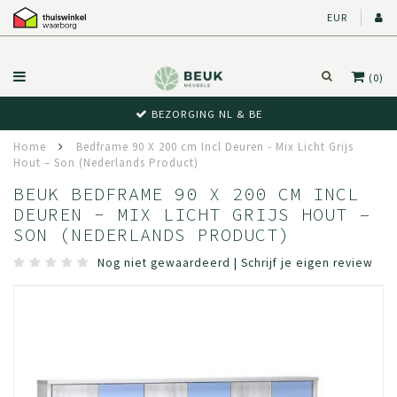
EUR
(0)
BEWUST RETOUR
Home
Bedframe 90 X 200 cm Incl Deuren - Mix Licht Grijs
Hout – Son (Nederlands Product)
BEUK BEDFRAME 90 X 200 CM INCL
DEUREN - MIX LICHT GRIJS HOUT –
SON (NEDERLANDS PRODUCT)
Nog niet gewaardeerd
|
Schrijf je eigen review