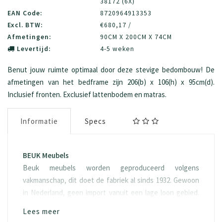
38172 (6X)
EAN Code:
8720964913353
Excl. BTW:
€680,17 /
Afmetingen:
90CM X 200CM X 74CM
Levertijd:
4-5 weken
Benut jouw ruimte optimaal door deze stevige bedombouw! De
afmetingen van het bedframe zijn 206(b) x 106(h) x 95cm(d).
Inclusief fronten. Exclusief lattenbodem en matras.
Informatie
Specs
BEUK Meubels
Beuk meubels worden geproduceerd volgens
vakmanschap, dit doet de fabriek al sinds 1932. Gewoon
in Nederland, geen import vanuit een lage loon gebied.
Het hout “spaanplaat” waarvan het geproduceerd wordt
Lees meer
is ook eerlijk, namelijk FSC hout. Doordat duurzaamheid