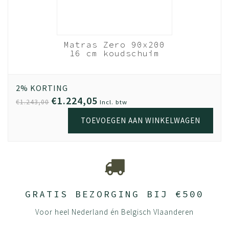
nhout
Matras Zero 90x200
- 90x200
16 cm koudschuim
ats
HR40
Wit
out
2% KORTING
€1.224,05
€1.243,00
Incl. btw
TOEVOEGEN AAN WINKELWAGEN
GRATIS BEZORGING BIJ €500
Voor heel Nederland én Belgisch Vlaanderen