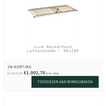
Levering
Bestel vandaag en wij leveren binnen 1 a 2 weken, als
jouw meubel op voorraad is.
Montage
Voor een meerprijs zorgen onze monteurs ervoor dat
jouw meubel bij levering direct wordt gemonteerd. Of
dat we op een later tijdstip langskomen wanneer het
Luxe Beukenhout
beter schikt.
Lattenbodem - 90x200
cm 28 lats
Garantie
Beukenhout
Kwaliteit is belangrijk. Haal jouw meubel gerust uit elkaar,
1% KORTING
en zet het op een andere plek weer in elkaar. Door het
€1.002,70
€1.010,00
Incl. btw
gebruik van extra stevig spaanplaat en volledige
TOEVOEGEN AAN WINKELWAGEN
melamine coating, kun je met een gerust hart 5x de
meubel verhuizen; de kwaliteit blijft. De garantie op Beuk
Meubels is 3 (drie) jaar. Geldig vanaf het moment van
aankoop online. Als bewijs van aankoop is de
oorspronkelijke factuur/aankoopnota vereist.