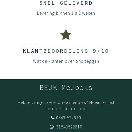
SNEL GELEVERD
en fijne spaantjes in de toplaag ontstaat er een rustig en
strak oppervlak. De deeltjes worden onder hoge druk aan
Levering binnen 1 a 2 weken
elkaar gelijmd waardoor er een dikke plaat ontstaat die
steeds verder wordt samengeperst. De platen worden
afgewerkt met hoge kwaliteit melamine waardoor
kleuren extra mooi zijn en blijven. Ze zijn krasvast,
hittebestendig en kleurecht. UV straling zal de kleur van
KLANTBEOORDELING 9/10
de panelen niet beïnvloeden.
Wat de klanten over ons zeggen
Onze panelen zijn sterker en duurzamer dan die van vele
andere aanbieders omdat we aan alle zichtkanten 2mm
dikke kanten gebruiken, waar anderen vaak maar 0.2mm
BEUK Meubels
gebruiken.
Houd je product goed schoon door het af te nemen met
Heb je vragen over onze meubels? Neem gerust
een mild schoonmaakmiddel en een droge doek.
contact met ons op!
(De)monteer jouw meubels volgens onze handleidingen.
0543-522810
Dit zorgt ervoor dat jouw meubel zijn stevigheid en
+31543522810
kwaliteit behoudt. Fijn wanneer je het opnieuw in elkaar