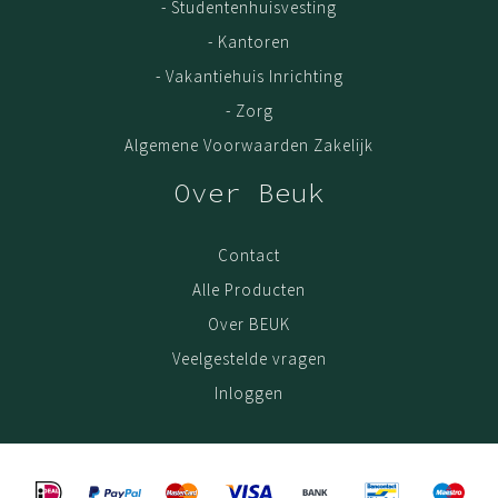
- Studentenhuisvesting
oorspronkelijke factuur/aankoopnota vereist.
- Kantoren
- Vakantiehuis Inrichting
Ons assortiment
- Zorg
Kledingkast 3 deurs
Algemene Voorwaarden Zakelijk
Kledingkast 2 deurs
Over Beuk
Kledingkast 1 deur
Boekenkast
Contact
Alle Producten
Over BEUK
Veelgestelde vragen
Inloggen