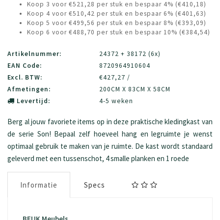
Koop 3 voor €521,28 per stuk en bespaar 4% (€410,18)
Koop 4 voor €510,42 per stuk en bespaar 6% (€401,63)
Koop 5 voor €499,56 per stuk en bespaar 8% (€393,09)
Koop 6 voor €488,70 per stuk en bespaar 10% (€384,54)
Artikelnummer:
24372 + 38172 (6x)
EAN Code:
8720964910604
Excl. BTW:
€427,27 /
Afmetingen:
200CM X 83CM X 58CM
Levertijd:
4-5 weken
Berg al jouw favoriete items op in deze praktische kledingkast van
de serie Son! Bepaal zelf hoeveel hang en legruimte je wenst
optimaal gebruik te maken van je ruimte. De kast wordt standaard
geleverd met een tussenschot, 4 smalle planken en 1 roede
Informatie
Specs
BEUK Meubels