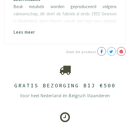
Beuk meubels worden geproduceerd volgens
vakmanschap, dit doet de fabriek al sinds 1932. Gewoon
in Nederland, geen import vanuit een lage loon gebied.
Het hout “spaanplaat” waarvan het geproduceerd wordt
Lees meer
is ook eerlijk, namelijk FSC hout. Doordat duurzaamheid
een van onze kernwaarde is, kiezen we er ook voor om
100% van het hout te gebruiken.
Deel dit product
Onderhoud
Wat kan jij doen om je product zo goed mogelijk te
houden? Houten meubels vragen om aandacht en goede
zorg. Zo gaan ze langer mee en blijven ze langdurig mooi.
GRATIS BEZORGING BIJ €500
Gelukkig heeft BEUK al veel aandacht geschonken aan
Voor heel Nederland én Belgisch Vlaanderen
het behoud van je meubels. We staan immers voor
duurzaamheid en willen dat jouw meubels nog
generaties meegaan.
Al onze panelen bestaan uit spaanplaten gemaakt van
loof- en naaldhout. Door de grove spaantjes in de kern