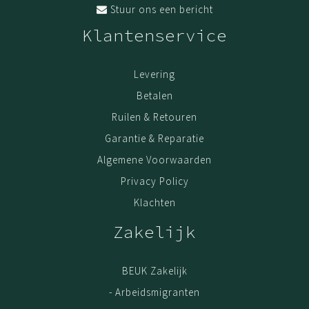
Stuur ons een bericht
zet en gaat gebruiken.
Klantenservice
Levering
Bestel vandaag en wij leveren binnen 1 a 2 weken, als
jouw meubel op voorraad is.
Levering
Montage
Betalen
Voor een meerprijs zorgen onze monteurs ervoor dat
Ruilen & Retouren
jouw meubel bij levering direct wordt gemonteerd. Of
Garantie & Reparatie
dat we op een later tijdstip langskomen wanneer het
Algemene Voorwaarden
beter schikt.
Privacy Policy
Garantie
Klachten
Kwaliteit is belangrijk. Haal jouw meubel gerust uit elkaar,
en zet het op een andere plek weer in elkaar. Door het
Zakelijk
gebruik van extra stevig spaanplaat en volledige
melamine coating, kun je met een gerust hart 5x de
BEUK Zakelijk
meubel verhuizen; de kwaliteit blijft. De garantie op Beuk
Meubels is 3 (drie) jaar. Geldig vanaf het moment van
- Arbeidsmigranten
aankoop online. Als bewijs van aankoop is de