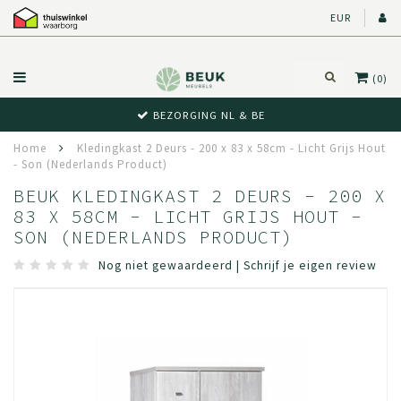
EUR
(0)
BEZORGING NL & BE
Home
Kledingkast 2 Deurs - 200 x 83 x 58cm - Licht Grijs Hout
- Son (Nederlands Product)
BEUK KLEDINGKAST 2 DEURS - 200 X
83 X 58CM - LICHT GRIJS HOUT -
SON (NEDERLANDS PRODUCT)
Nog niet gewaardeerd
|
Schrijf je eigen review