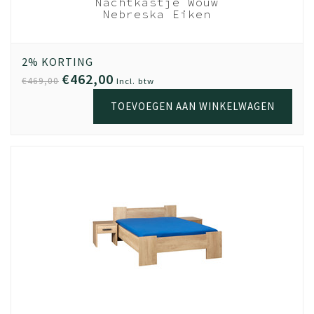
Nachtkastje Wouw
kwaliteit behoudt. Fijn wanneer je het opnieuw in elkaar
Nebreska Eiken
zet en gaat gebruiken.
Nebreska Eiken
Montage tip om jouw bed extra stevig te maken?
2% KORTING
Zoals je weet kan er veel druk komen op een bed. Je
€462,00
€469,00
Incl. btw
springt erop, je kinderen springen op je bed of je hebt
een romantische avond. Alles is mogelijk en je wilt dat je
TOEVOEGEN AAN WINKELWAGEN
bed extra stevig blijft. Hierdoor adviseren we altijd om je
lattenbodem (mits hij bij ons gekocht is en/of hij van hout
is), vastmaakt aan de ledikanthaken van het bed. Dit zijn
de metalen hoekjes in onze ledikantzijdes. Per
ledikantzijde zitten er drie vast. Dus dan kan je op 6
plekken je lattenbodem vastmaken. Hiermee maak je
jouw bed extra stevig en slaap, feest en geniet je met de
rust dat je bed heel blijft. Slaap lekker
Andere tip is, al staat hij duidelijk op de montage
tekening, is het goed monteren van de metalen
ledikanthaken in de zijdes van het bed. Vaak krijgen we