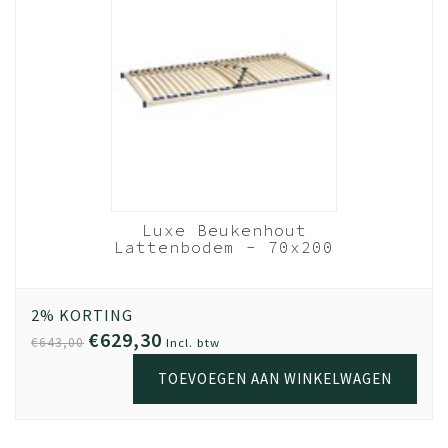
Tweepersoonsbed met opbergruimte
Nachtkastje
Luxe Beukenhout
Lattenbodem - 70x200
cm 28 lats
Beukenhout
2% KORTING
€629,30
€643,00
Incl. btw
TOEVOEGEN AAN WINKELWAGEN