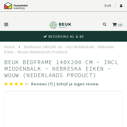
EUR
(0)
BEWUST RETOUR
Home
Bedframe 140x200 cm - Incl Middenbalk - Nebreska
Eiken - Wouw (Nederlands Product)
BEUK BEDFRAME 140X200 CM - INCL
MIDDENBALK - NEBRESKA EIKEN -
WOUW (NEDERLANDS PRODUCT)
Reviews (7)
|
Schrijf je eigen review