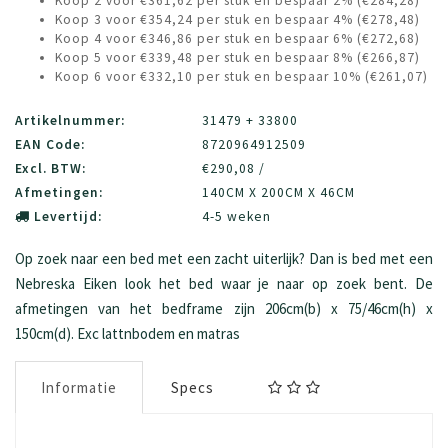
Koop 2 voor €361,62 per stuk en bespaar 2% (€284,28)
Koop 3 voor €354,24 per stuk en bespaar 4% (€278,48)
Koop 4 voor €346,86 per stuk en bespaar 6% (€272,68)
Koop 5 voor €339,48 per stuk en bespaar 8% (€266,87)
Koop 6 voor €332,10 per stuk en bespaar 10% (€261,07)
Artikelnummer:
31479 + 33800
EAN Code:
8720964912509
Excl. BTW:
€290,08 /
Afmetingen:
140CM X 200CM X 46CM
Levertijd:
4-5 weken
Op zoek naar een bed met een zacht uiterlijk? Dan is bed met een
Nebreska Eiken look het bed waar je naar op zoek bent. De
afmetingen van het bedframe zijn 206cm(b) x 75/46cm(h) x
150cm(d). Exc lattnbodem en matras
Informatie
Specs