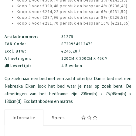
Koop 2 voor €306,74 per stuk en bespaar 2% (€241,35)
Koop 3 voor €300,48 per stuk en bespaar 4% (€236,43)
Koop 4 voor €294,22 per stuk en bespaar 6% (€231,50)
Koop 5 voor €287,96 per stuk en bespaar 8% (€226,58)
Koop 6 voor €281,70 per stuk en bespaar 10% (€221,65)
Artikelnummer:
31279
EAN Code:
8720964912479
Excl. BTW:
€246,28 /
Afmetingen:
120CM X 200CM X 46CM
Levertijd:
4-5 weken
Op zoek naar een bed met een zacht uiterlijk? Dan is bed met een
Nebreska Eiken look het bed waar je naar op zoek bent. De
afmetingen van het bedframe zijn 206cm(b) x 75/46cm(h) x
130cm(d). Exc lattnbodem en matras
Informatie
Specs