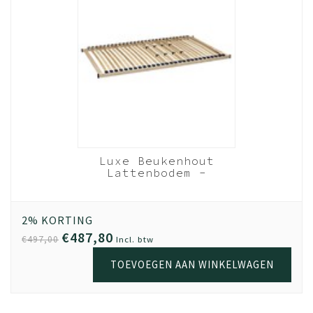
Tweepersoonsbed met opbergruimte
Nachtkastje
Luxe Beukenhout
Lattenbodem -
120x200 cm 28 lats
Beukenhout
2% KORTING
€487,80
€497,00
Incl. btw
TOEVOEGEN AAN WINKELWAGEN