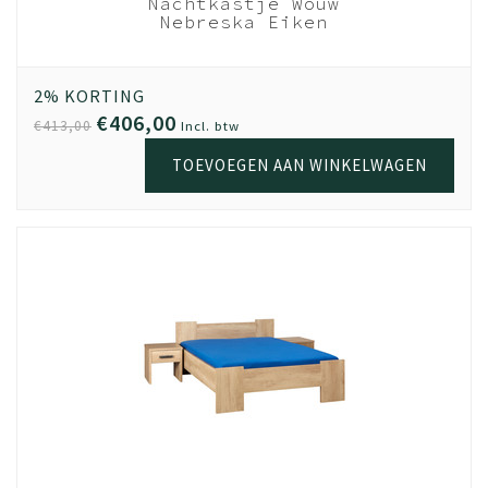
Nachtkastje Wouw
kwaliteit behoudt. Fijn wanneer je het opnieuw in elkaar
Nebreska Eiken
zet en gaat gebruiken.
Nebreska Eiken
Montage tip om jouw bed extra stevig te maken?
2% KORTING
Zoals je weet kan er veel druk komen op een bed. Je
€406,00
€413,00
Incl. btw
springt erop, je kinderen springen op je bed of je hebt
een romantische avond. Alles is mogelijk en je wilt dat je
TOEVOEGEN AAN WINKELWAGEN
bed extra stevig blijft. Hierdoor adviseren we altijd om je
lattenbodem (mits hij bij ons gekocht is en/of hij van hout
is), vastmaakt aan de ledikanthaken van het bed. Dit zijn
de metalen hoekjes in onze ledikantzijdes. Per
ledikantzijde zitten er drie vast. Dus dan kan je op 6
plekken je lattenbodem vastmaken. Hiermee maak je
jouw bed extra stevig en slaap, feest en geniet je met de
rust dat je bed heel blijft. Slaap lekker
Andere tip is, al staat hij duidelijk op de montage
tekening, is het goed monteren van de metalen
ledikanthaken in de zijdes van het bed. Vaak krijgen we