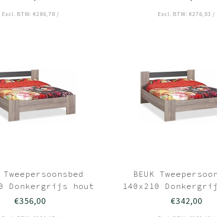
Excl. BTW: €286,78 /
Excl. BTW: €276,03 /
 Tweepersoonsbed
BEUK Tweepersoo
0 Donkergrijs hout
140x210 Donkergri
€356,00
€342,00