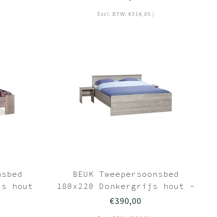
Excl. BTW: €314,05 /
nsbed
BEUK Tweepersoonsbed
js hout
180x220 Donkergrijs hout -
Bavel
€390,00