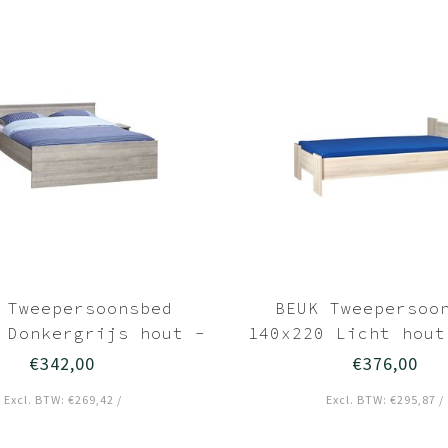
 Tweepersoonsbed
BEUK Tweepersoo
 Donkergrijs hout -
140x220 Licht hout
Bavel
€342,00
€376,00
Excl. BTW: €269,42 /
Excl. BTW: €295,87 /