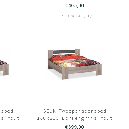
€405,00
Excl. BTW: €319,01 /
nsbed
BEUK Tweepersoonsbed
js hout
180x210 Donkergrijs hout
€399,00