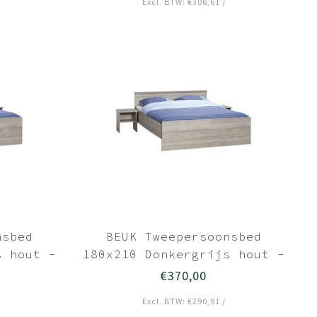
Excl. BTW: €306,61 /
nsbed
BEUK Tweepersoonsbed
s hout -
180x210 Donkergrijs hout -
Bavel
€370,00
Excl. BTW: €290,91 /