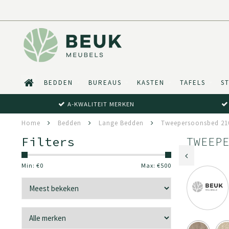
BEDDEN
BUREAUS
KASTEN
TAFELS
S
A-KWALITEIT MERKEN
Home
Bedden
Lange Bedden
Tweepersoonsbed 21
Filters
TWEEP
Min: €
0
Max: €
500