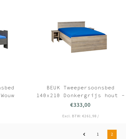
nsbed
BEUK Tweepersoonsbed
 Wouw
140x210 Donkergrijs hout -
Bavel
€333,00
Excl. BTW: €261,98 /
1
2