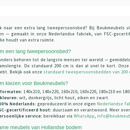
k naar een extra lang tweepersoonsbed? Bij Beukmeubels v
en — gemaakt in onze Nederlandse fabriek, van FSC-gecertifi
die houdt van extra ruimte.
m een lang tweepersoonsbed?
nders behoren tot de langste mensen ter wereld — gemiddeld 
aamslengte. De standaard 200 cm is dan al snel te kort. Onz
ebt. Bekijk ook onze
standaard tweepersoonsbedden van 200
m kiezen voor Beukmeubels?
 formaten:
140x210, 140x220, 160x210, 160x220, 180x210 en 180
 kleuren:
wit, donkergrijs, licht hout, eiken en zwart.
00% Nederlands:
geproduceerd in onze eigen
Nederlandse fa
SC-gecertificeerd hout:
duurzaam en verantwoord. Meer ove
ersoonlijke service:
bereikbaar via
WhatsApp
,
info@beukmeub
ame meubels van Hollandse bodem