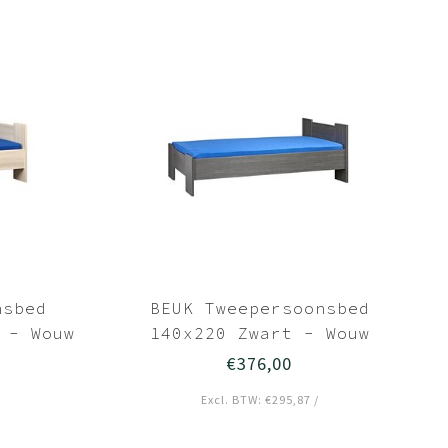
nsbed
BEUK Tweepersoonsbed
 - Wouw
140x220 Zwart - Wouw
€376,00
Excl. BTW: €295,87 /