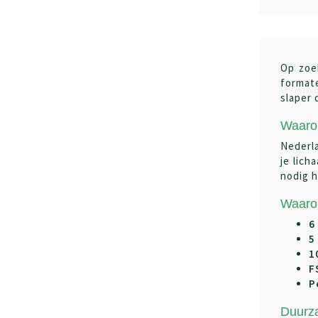
Op zoe
format
slaper 
Waaro
Nederla
je lich
nodig h
Waaro
6
5
1
F
P
Duurz