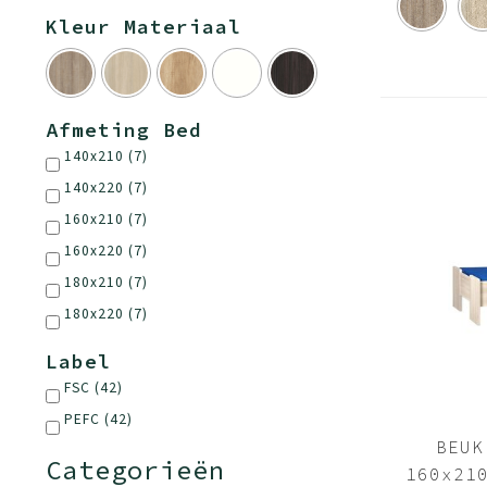
Kleur Materiaal
Afmeting Bed
140x210
(7)
140x220
(7)
160x210
(7)
160x220
(7)
180x210
(7)
180x220
(7)
Label
FSC
(42)
PEFC
(42)
BEUK
Categorieën
160x21