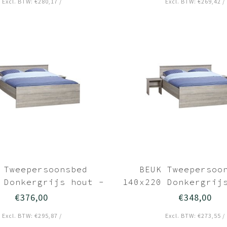
Excl. BTW: €280,17 /
Excl. BTW: €269,42 /
 Tweepersoonsbed
BEUK Tweepersoo
 Donkergrijs hout -
140x220 Donkergrij
Bavel
Bavel
€376,00
€348,00
Excl. BTW: €295,87 /
Excl. BTW: €273,55 /