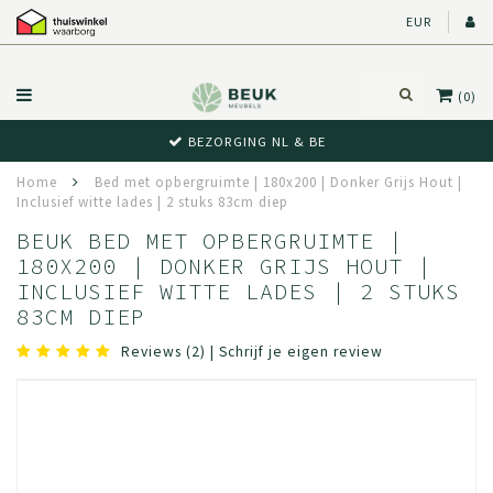
EUR
(0)
 NL & BE
BEWUST RETO
Home
Bed met opbergruimte | 180x200 | Donker Grijs Hout |
Inclusief witte lades | 2 stuks 83cm diep
BEUK BED MET OPBERGRUIMTE |
180X200 | DONKER GRIJS HOUT |
INCLUSIEF WITTE LADES | 2 STUKS
83CM DIEP
Reviews (2)
|
Schrijf je eigen review