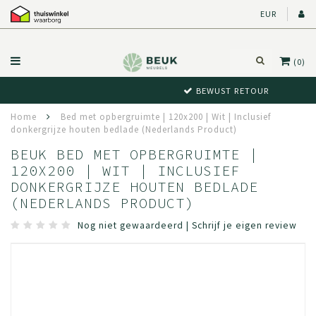
EUR
(0)
BEWUST RETOUR
Home
Bed met opbergruimte | 120x200 | Wit | Inclusief
donkergrijze houten bedlade (Nederlands Product)
BEUK BED MET OPBERGRUIMTE |
120X200 | WIT | INCLUSIEF
DONKERGRIJZE HOUTEN BEDLADE
(NEDERLANDS PRODUCT)
Nog niet gewaardeerd
|
Schrijf je eigen review