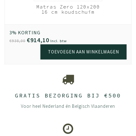
nhout
Matras Zero 120x200
em -
16 cm koudschuim
28 lats
HR40
Wit
out
3% KORTING
€914,10
€938,00
Incl. btw
TOEVOEGEN AAN WINKELWAGEN
GRATIS BEZORGING BIJ €500
Voor heel Nederland én Belgisch Vlaanderen