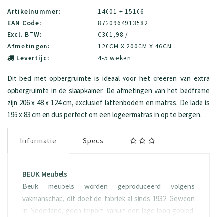
Artikelnummer:
14601 + 15166
EAN Code:
8720964913582
Excl. BTW:
€361,98 /
Afmetingen:
120CM X 200CM X 46CM
Levertijd:
4-5 weken
Dit bed met opbergruimte is ideaal voor het creëren van extra
opbergruimte in de slaapkamer. De afmetingen van het bedframe
zijn 206 x 48 x 124 cm, exclusief lattenbodem en matras. De lade is
196 x 83 cm en dus perfect om een logeermatras in op te bergen.
Informatie
Specs
BEUK Meubels
Beuk meubels worden geproduceerd volgens
vakmanschap, dit doet de fabriek al sinds 1932. Gewoon
in Nederland, geen import vanuit een lage loon gebied.