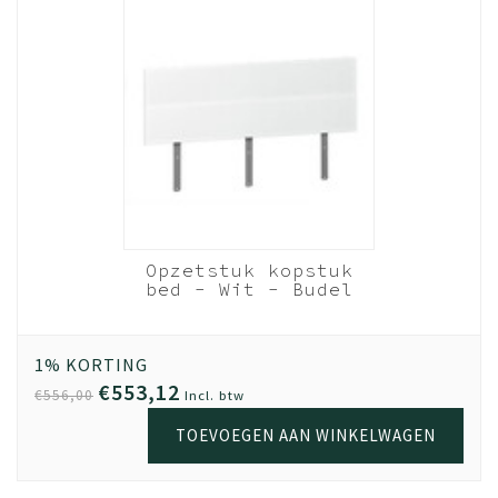
verkeerd wordt verdeeld. Hierdoor kan er snel een haak
afbreken. Let dus hier goed op!
Levering
Bestel vandaag en wij leveren binnen 1 a 2 weken, als
jouw meubel op voorraad is.
Montage
Voor een meerprijs zorgen onze monteurs ervoor dat
jouw meubel bij levering direct wordt gemonteerd. Of
dat we op een later tijdstip langskomen wanneer het
Opzetstuk kopstuk
beter schikt.
bed - Wit - Budel
120cm breed
Garantie
Kwaliteit is belangrijk. Haal jouw meubel gerust uit elkaar,
1% KORTING
en zet het op een andere plek weer in elkaar. Door het
€553,12
€556,00
Incl. btw
gebruik van extra stevig spaanplaat en volledige
TOEVOEGEN AAN WINKELWAGEN
melamine coating, kun je met een gerust hart 5x de
meubel verhuizen; de kwaliteit blijft. De garantie op Beuk
Meubels is 3 (drie) jaar. Geldig vanaf het moment van