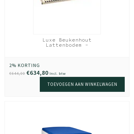
Luxe Beukenhout
Lattenbodem -
120x200 cm 28 lats
Beukenhout
2% KORTING
€634,80
€644,00
Incl. btw
TOEVOEGEN AAN WINKELWAGEN