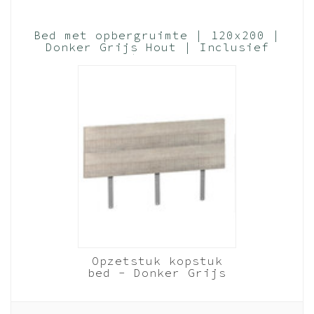
Bed met opbergruimte | 120x200 |
Donker Grijs Hout | Inclusief
witte lades | 2 stuks 83cm diep
Opzetstuk kopstuk
bed - Donker Grijs
hout
120cm breed