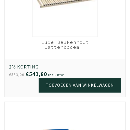
Luxe Beukenhout
Lattenbodem -
120x200 cm 28 lats
Beukenhout
2% KORTING
€543,80
€553,00
Incl. btw
TOEVOEGEN AAN WINKELWAGEN