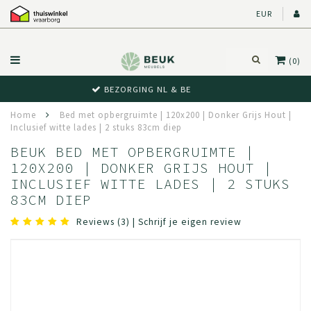
EUR
(0)
BEWUST RETOUR
Home
Bed met opbergruimte | 120x200 | Donker Grijs Hout |
Inclusief witte lades | 2 stuks 83cm diep
BEUK BED MET OPBERGRUIMTE |
120X200 | DONKER GRIJS HOUT |
INCLUSIEF WITTE LADES | 2 STUKS
83CM DIEP
Reviews (3)
|
Schrijf je eigen review