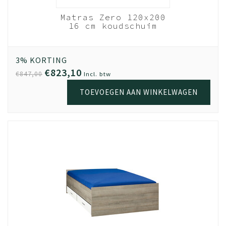
nhout
Matras Zero 120x200
em -
16 cm koudschuim
28 lats
HR40
Wit
out
3% KORTING
€823,10
€847,00
Incl. btw
TOEVOEGEN AAN WINKELWAGEN