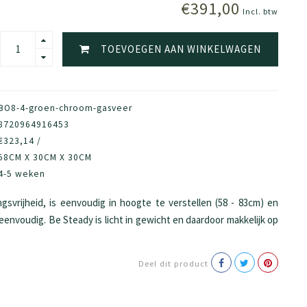
€391,00
Incl. btw
TOEVOEGEN AAN WINKELWAGEN
BO8-4-groen-chroom-gasveer
8720964916453
€323,14 /
58CM X 30CM X 30CM
4-5 weken
svrijheid, is eenvoudig in hoogte te verstellen (58 - 83cm) en
eenvoudig. Be Steady is licht in gewicht en daardoor makkelijk op
Deel dit product