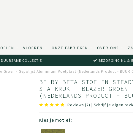
TOELEN
VLOEREN
ONZE FABRIEKEN
OVER ONS
ZA
DUURZAME COLLECTIE
BEZORGING NL & 
zer Groen - Gepolijst Aluminium Voetplaat (Nederlands Product - BUUR C
BE BY BETA STOELEN STEAD
STA KRUK - BLAZER GROEN 
(NEDERLANDS PRODUCT - BU
Reviews (2)
|
Schrijf je eigen rev
Kies je motief: