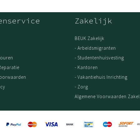
a bureau
of
verstelbaar bureau
. Bekijk ook de andere modellen uit de
Be 
enservice
Zakelijk
BEUK Zakelijk
ceerd in Nederland van gerecycled en recyclebaar staal, met OEKO-
- Arbeidsmigranten
touren
- Studentenhuisvesting
Reparatie
- Kantoren
Voorwaarden
- Vakantiehuis Inrichting
icy
- Zorg
Algemene Voorwaarden Zakeli