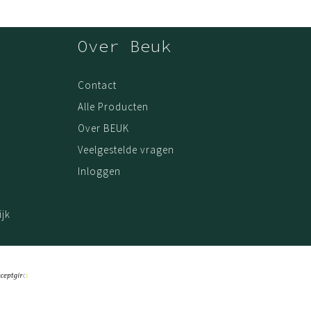
Steady collectie
— de Be Circle kruk op wielen (38-51 cm) en
Over Beuk
Contact
TEX gecertificeerde bekleding. Duurzaam, kwalitatief en
Alle Producten
Over BEUK
Veelgestelde vragen
Inloggen
jk