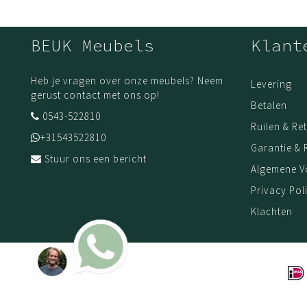
De Be Steady werkt het beste in combinatie met een
zit-st
de Be Solid zadelkruk.
BEUK Meubels
Klant
Gemaakt in Nederland
Heb je vragen over onze meubels? Neem
Levering
De Be Steady is een product van
Beta Stoelen
— geprodu
gerust contact met ons op!
ontworpen voor dagelijks intensief gebruik.
Betalen
0543-522810
Ruilen & Re
+31543522810
Garantie & 
Stuur ons een bericht
Algemene 
Privacy Pol
Klachten