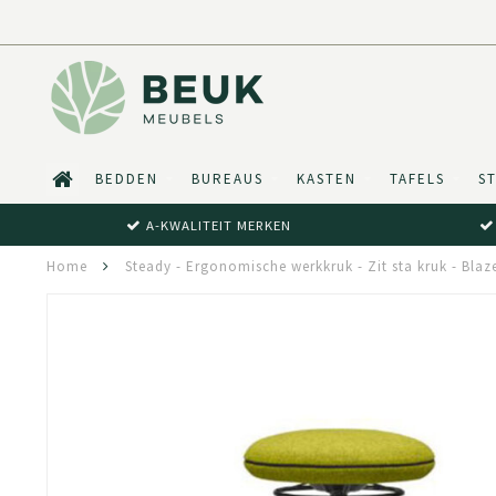
BEDDEN
BUREAUS
KASTEN
TAFELS
S
A-KWALITEIT MERKEN
Home
Steady - Ergonomische werkkruk - Zit sta kruk - Bla