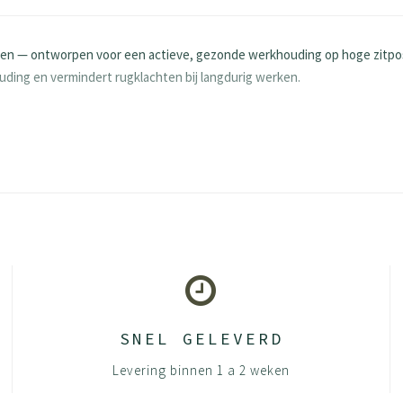
n — ontworpen voor een actieve, gezonde werkhouding op hoge zitposit
ding en vermindert rugklachten bij langdurig werken.
cm via gasveer
rkrijgbaar
 verplaatsen
 elkaar duwen, zitting erop zetten en rustig in elkaar drukken. Klaar o
SNEL GELEVERD
 speciaal daarvoor bestemd reinigingsmiddel voor bekleding. Gebruik voo
Levering binnen 1 a 2 weken