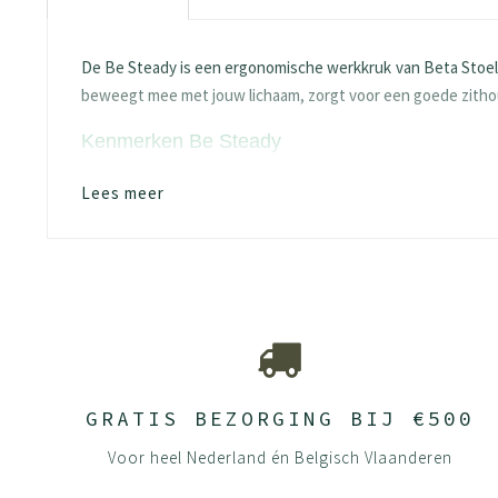
De Be Steady is een ergonomische werkkruk van Beta Stoele
beweegt mee met jouw lichaam, zorgt voor een goede zithou
Kenmerken Be Steady
Zithoogte:
traploos instelbaar van 58 tot 83 
Lees meer
Kruisvoet diameter:
61 cm — stabiel en ruim
Voetplaat:
zwart of gepolijst aluminium
Gestoffeerde zitting:
in meerdere kleuren ve
Gewicht:
licht — makkelijk op te pakken en te
Garantie:
5 jaar
Montage
Heel eenvoudig — geen gereedschap nodig. Voet en gasveer in
Onderhoud
GRATIS BEZORGING BIJ €500
Stofzuig regelmatig. Veeg af met een vochtige doek met een
Voor heel Nederland én Belgisch Vlaanderen
Combineer met