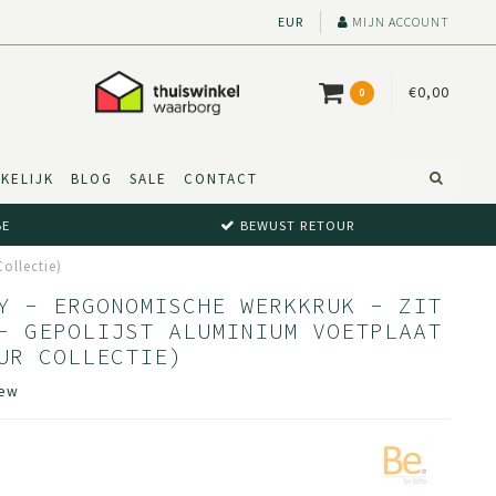
EUR
MIJN ACCOUNT
€0,00
0
KELIJK
BLOG
SALE
CONTACT
BE
BEWUST RETOUR
ollectie)
Y - ERGONOMISCHE WERKKRUK - ZIT
- GEPOLIJST ALUMINIUM VOETPLAAT
UR COLLECTIE)
iew