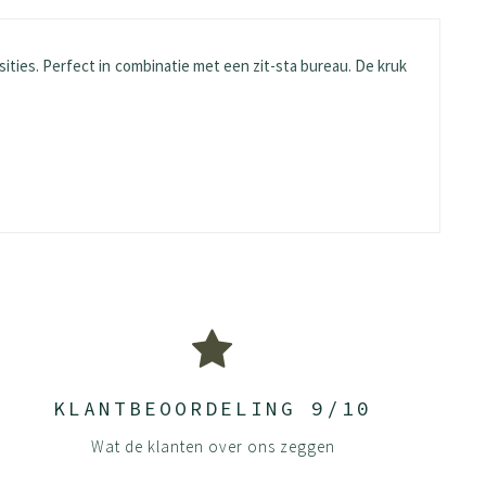
ies. Perfect in combinatie met een zit-sta bureau. De kruk
m te gebruiken.
KLANTBEOORDELING 9/10
r diepere reiniging stoom of een professionele stomerij.
Wat de klanten over ons zeggen