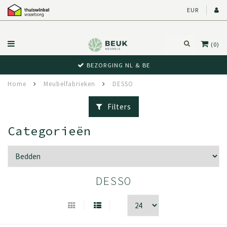
EUR
(0)
BEZORGING NL & BE
Home
Meubelfabrieken
DESSO
Filters
Categorieën
DESSO