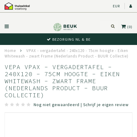
EUR
(0)
BEZORGING NL & BE
Home
VPAX - vergadertafel - 240x120 - 75cm hoogte - Eiken
Whitewash - zwart Frame (Nederlands Product - BUUR Collectie)
VEPA VPAX - VERGADERTAFEL -
240X120 - 75CM HOOGTE - EIKEN
WHITEWASH - ZWART FRAME
(NEDERLANDS PRODUCT - BUUR
COLLECTIE)
Nog niet gewaardeerd
|
Schrijf je eigen review