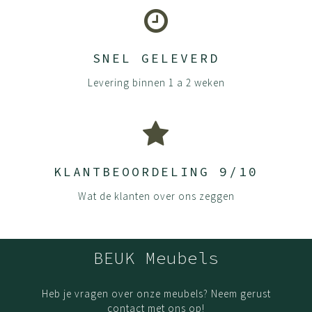
ISO 26000 – MVO -richtlijnen
ILO -arbeids- en sociale standaarden
SNEL GELEVERD
Levering binnen 1 a 2 weken
KLANTBEOORDELING 9/10
Wat de klanten over ons zeggen
BEUK Meubels
Heb je vragen over onze meubels? Neem gerust
contact met ons op!