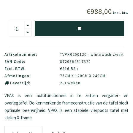
€988,00
Incl. btw
Artikelnummer:
TVPXR200120 - whitewash-zwart
EAN Code:
8720964917320
Excl. BTW:
€816,53 /
Afmetingen:
75CM X 120CM X 240CM
Levertijd:
2-3 weken
VPAX is een multifunctioneel in te zetten vergader- en
overlegtafel. De kenmerkende frameconstructie van de tafel biedt
optimale beenvrijheid. VPAX is een stabiele vierpoots tafel met
stalen X-frame.