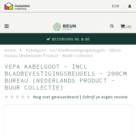
EUR
(0)
BEZORGING NL & BE
Home
Kabelgoot - Incl bladbevestigingsbeugels - 200cm
bureau (Nederlands Product - BUUR Collectie)
VEPA KABELGOOT - INCL
BLADBEVESTIGINGSBEUGELS - 200CM
BUREAU (NEDERLANDS PRODUCT -
BUUR COLLECTIE)
Nog niet gewaardeerd
|
Schrijf je eigen review