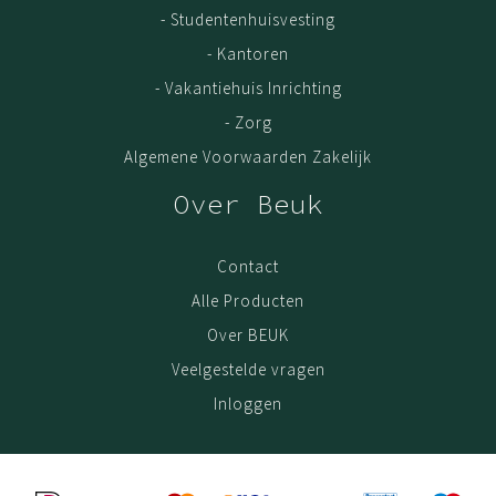
- Studentenhuisvesting
Ons gehele collectie bestaat o.a. uit
droogloopmat
,
- Kantoren
droogloopmat op rol
,
schoonloopmat
en
schoonlopmat
op rol
.
- Vakantiehuis Inrichting
- Zorg
Algemene Voorwaarden Zakelijk
Over Beuk
Contact
Alle Producten
Over BEUK
Veelgestelde vragen
Inloggen