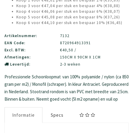
Koop 2 voor €48,02 per stuk en bespaar 2% (€39,69)
Koop 3 voor €47,04 per stuk en bespaar 4% (€38,88)
Koop 4 voor €46,06 per stuk en bespaar 6% (€38,07)
Koop 5 voor €45,08 per stuk en bespaar 8% (€37,26)
Koop 6 voor €44,10 per stuk en bespaar 10% (€36,45)
Artikelnummer:
7132
EAN Code:
8720964913391
Excl. BTW:
€40,50 /
Afmetingen:
150CM X 90CM X 1CM
Levertijd:
2-3 weken
Professionele Schoonloopmat van 100% polyamide / nylon (ca 850
gram per m2) / Monofil (schraper). In kleur Antraciet. Geproduceerd
in Nederland. Stootrand rondom is van PVC met breedte van 2.5cm.
Binnen & buiten. Neemt goed vocht (5l m2 opname) en vuil op
Informatie
Specs