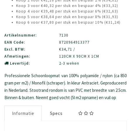
Koop 2 voor €41,16 per stuk en bespaar 2% (€34,02)
Koop 3 voor €40,32 per stuk en bespaar 4% (€33,32)
Koop 4 voor €39,48 per stuk en bespaar 6% (€32,63)
Koop 5 voor €38,64 per stuk en bespaar 8% (€31,93)
Koop 6 voor €37,80 per stuk en bespaar 10% (€31,24)
Artikelnummer:
7130
EAN Code:
8720964913377
Excl. BTW:
€34,71 /
Afmetingen:
120CM X 90CM X 1CM
Levertijd:
2-3 weken
Professionele Schoonloopmat van 100% polyamide / nylon (ca 850
gram per m2) / Monofil (schraper). In kleur Antraciet. Geproduceerd
in Nederland. Stootrand rondom is van PVC met breedte van 2.5cm.
Binnen & buiten. Neemt goed vocht (5l m2 opname) en vuil op
Informatie
Specs