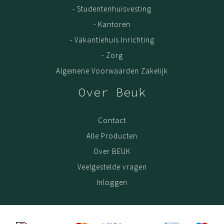
- Studentenhuisvesting
Ons gehele collectie bestaat o.a. uit
droogloopmat
,
- Kantoren
droogloopmat op rol
,
schoonloopmat
en
schoonlopmat
op rol
.
- Vakantiehuis Inrichting
- Zorg
Algemene Voorwaarden Zakelijk
Over Beuk
Contact
Alle Producten
Over BEUK
Veelgestelde vragen
Inloggen