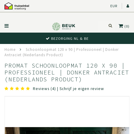
EUR
(0)
ZORGING NL & BE
BEWU
Home
Schoonloopmat 120 x 90 | Professioneel | Donker
Antraciet (Nederlands Product)
PROMAT SCHOONLOOPMAT 120 X 90 |
PROFESSIONEEL | DONKER ANTRACIET
(NEDERLANDS PRODUCT)
Reviews (4)
|
Schrijf je eigen review