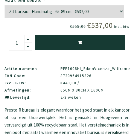
Maak een keuze:
*
€537,00
€555,00
Incl. btw
Artikelnummer:
PFE1608HI_EikenVicenza_Witframe
EAN Code:
8720964915326
Excl. BTW:
€443,80 /
Afmetingen:
65CM X 80CM X 160CM
Levertijd:
2-3 weken
Presto R bureau is elegant waardoor het goed staat in elk kantoor
of op een thuiswerkplek. Het is gemaakt in Hoogeveen en
vervaardigd uit 100% recyclebaar staal. Het verstelmechaniek is in
een poot geplaatst waarmee een innovatief bureau is gerealiseerd.