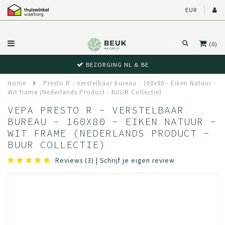
EUR
(0)
BEWUST RETOUR
Home
Presto R - Verstelbaar bureau - 160x80 - Eiken Natuur -
Wit frame (Nederlands Product - BUUR Collectie)
VEPA PRESTO R - VERSTELBAAR
BUREAU - 160X80 - EIKEN NATUUR -
WIT FRAME (NEDERLANDS PRODUCT -
BUUR COLLECTIE)
Reviews (3)
|
Schrijf je eigen review