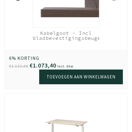
Be Proud
Kabelgoot - Incl
NEN EN
bladbevestigingsbeugels
der
- 160cm bureau
Zwart
ers
Wit
6% KORTING
€1.073,40
€1.133,00
Incl. btw
TOEVOEGEN AAN WINKELWAGEN