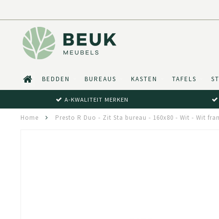
BEDDEN
BUREAUS
KASTEN
TAFELS
S
A-KWALITEIT MERKEN
Home
Presto R Duo - Zit Sta bureau - 160x80 - Wit - Wit fr