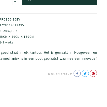
PRD160-80EV
8720964918495
€1.904,13 /
65CM X 80CM X 160CM
2-3 weken
goed staat in elk kantoor. Het is gemaakt in Hoogeveen en
stelmechaniek is in een poot geplaatst waarmee een innovatief
Deel dit product