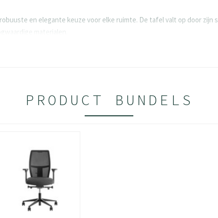
 robuuste en elegante keuze voor elke ruimte. De tafel valt op door zijn
ogwaardige materialen.
recyclebaar staal.
rame, en poten met slechts één bout per poot.
lde centrale traverse met bladdragers voor extra stabiliteit.
PRODUCT BUNDELS
 aan de lange zijde, wat optimale beenvrijheid biedt.
elbereik van 20 mm voor gemakkelijk waterpas stellen.
et LaserTec randafwerking, beschikbaar in verschillende kle
werkt met slagvaste poedercoating en geëpoxeerde elementen
terialen, perfect voor zowel kantooromgevingen als thuisgebruik. B