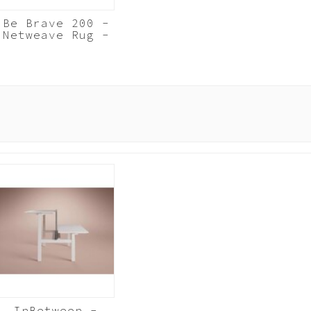
Be Brave 200 -
Netweave Rug -
4D armleggers -
NEN-EN 1335 -
NPR 1813
InBetween -