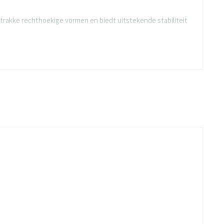
 strakke rechthoekige vormen en biedt uitstekende stabiliteit
uren uit de "Decoren Kerncollectie" en "Decoren
.
ezoek Beuk Meubels voor meer informatie en om de Presto R