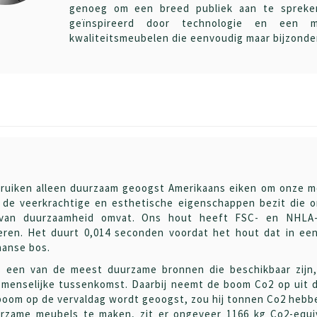
genoeg om een ​​breed publiek aan te spreke
geïnspireerd door technologie en een m
kwaliteitsmeubelen die eenvoudig maar bijzonder 
ruiken alleen duurzaam geoogst Amerikaans eiken om onze me
k de veerkrachtige en esthetische eigenschappen bezit die 
van duurzaamheid omvat. Ons hout heeft FSC- en NHLA-c
ren. Het duurt 0,014 seconden voordat het hout dat in een 
aanse bos.
s een van de meest duurzame bronnen die beschikbaar zijn
menselijke tussenkomst. Daarbij neemt de boom Co2 op uit d
boom op de vervaldag wordt geoogst, zou hij tonnen Co2 heb
rzame meubels te maken, zit er ongeveer 1166 kg Co2-equiv