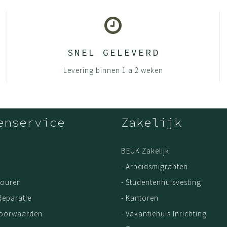
SNEL GELEVERD
Levering binnen 1 a 2 weken
enservice
Zakelijk
BEUK Zakelijk
- Arbeidsmigranten
touren
- Studentenhuisvesting
Reparatie
- Kantoren
Voorwaarden
- Vakantiehuis Inrichting