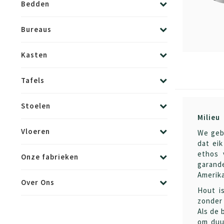
Bedden
Bureaus
Kasten
Tafels
Stoelen
Milieu
Vloeren
We geb
dat ei
ethos 
Onze fabrieken
garande
Amerik
Over Ons
Hout i
zonder 
Als de 
om duu