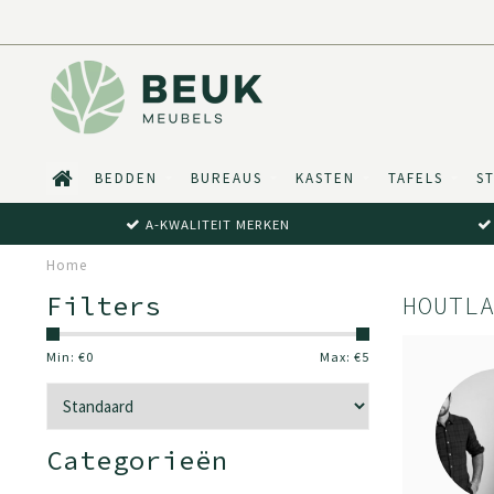
BEDDEN
BUREAUS
KASTEN
TAFELS
S
A-KWALITEIT MERKEN
Home
Filters
HOUTL
Min: €
0
Max: €
5
Categorieën