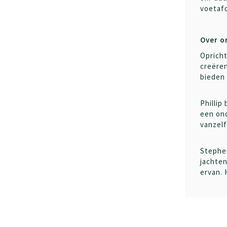
voetafd
Over o
Oprich
creëren
bieden 
Phillip
een on
vanzelf
Stephen
jachten
ervan. 