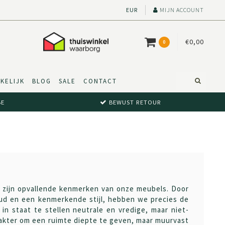
EUR
MIJN ACCOUNT
€0,00
0
KELIJK
BLOG
SALE
CONTACT
BE
BEWUST RETOUR
p zijn opvallende kenmerken van onze meubels. Door
ud en een kenmerkende stijl, hebben we precies de
n staat te stellen neutrale en vredige, maar niet-
kter om een ​​ruimte diepte te geven, maar muurvast