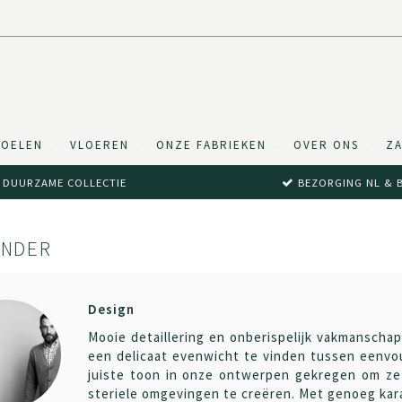
TOELEN
VLOEREN
ONZE FABRIEKEN
OVER ONS
ZA
DUURZAME COLLECTIE
BEZORGING NL & 
ANDER
Design
Mooie detaillering en onberispelijk vakmanscha
een delicaat evenwicht te vinden tussen eenvo
juiste toon in onze ontwerpen gekregen om ze i
steriele omgevingen te creëren. Met genoeg kara