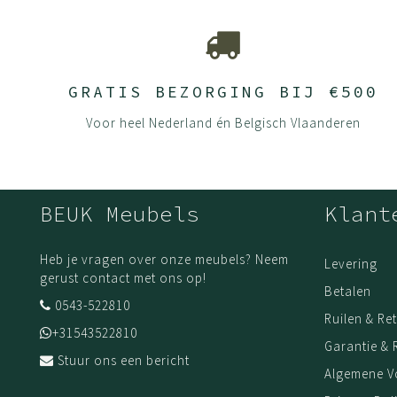
GRATIS BEZORGING BIJ €500
Voor heel Nederland én Belgisch Vlaanderen
BEUK Meubels
Klant
Heb je vragen over onze meubels? Neem
Levering
gerust contact met ons op!
Betalen
0543-522810
Ruilen & Re
+31543522810
Garantie & 
Stuur ons een bericht
Algemene 