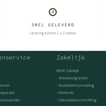
SNEL GELEVERD
Levering binnen 1 a 2 weken
enservice
Zakelijk
BEUK Zakelijk
- Arbeidsmigranten
touren
- Studentenhuisvesting
Reparatie
- Kantoren
Voorwaarden
- Vakantiehuis Inrichting