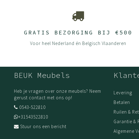
GRATIS BEZORGING BIJ €500
Voor heel Nederland én Belgisch Vlaanderen
BEUK Meubels
Klant
Heb je vragen over onze meubels? Neem
Levering
gerust contact met ons op!
Betalen
0543-522810
Ruilen & Re
+31543522810
Garantie & 
Stuur ons een bericht
Algemene 