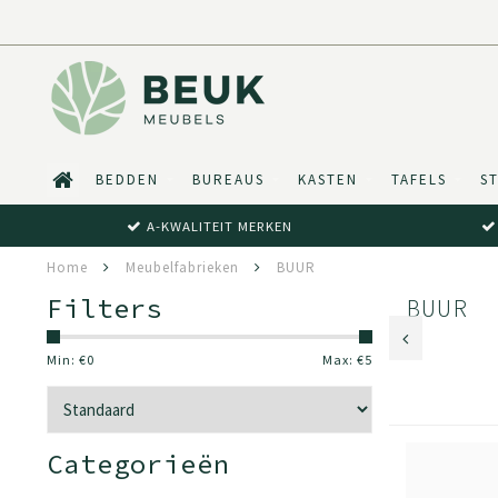
BEDDEN
BUREAUS
KASTEN
TAFELS
S
A-KWALITEIT MERKEN
Home
Meubelfabrieken
BUUR
Filters
BUUR
Min: €
0
Max: €
5
Categorieën