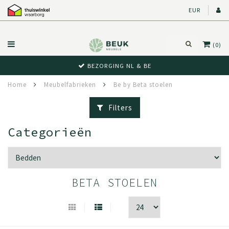
EUR
(0)
BEZORGING NL & BE
Home
Meubelfabrieken
Be by Beta stoelen
Filters
Categorieën
BETA STOELEN