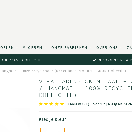
TOELEN
VLOEREN
ONZE FABRIEKEN
OVER ONS
ZA
DUURZAME COLLECTIE
BEZORGING NL & 
/ hangmap - 100% recyclebaar (Nederlands Product - BUUR Collectie)
VEPA LADENBLOK METAAL - 
/ HANGMAP - 100% RECYCLE
COLLECTIE)
Reviews (1)
|
Schrijf je eigen rev
Kies je kleur: