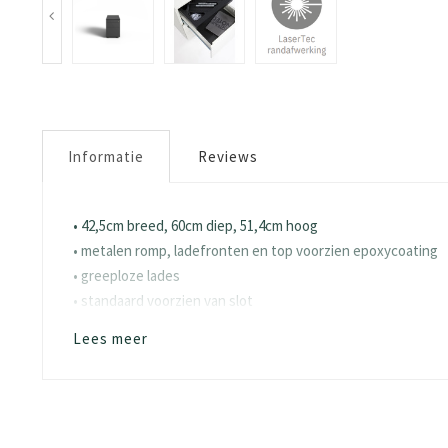
Informatie
Reviews
• 42,5cm breed, 60cm diep, 51,4cm hoog
• metalen romp, ladefronten en top voorzien epoxycoating
• greeploze lades
• standaard voorzien van slot
• voorzien van 4 zwenkwielen
Lees meer
• voorzien van slot met 2 sleutels
• alle rolblokken voorzien van pennenlade met lade-indeling
• verschillende indelingen: afhankelijk van uitvoering met 