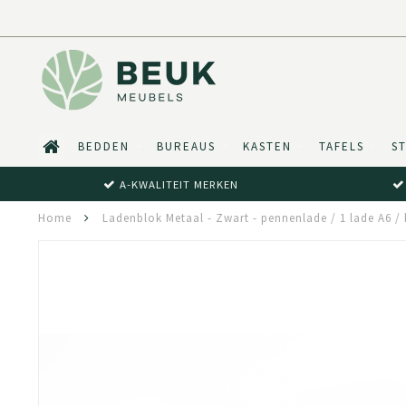
BEDDEN
BUREAUS
KASTEN
TAFELS
S
A-KWALITEIT MERKEN
Home
Ladenblok Metaal - Zwart - pennenlade / 1 lade A6 