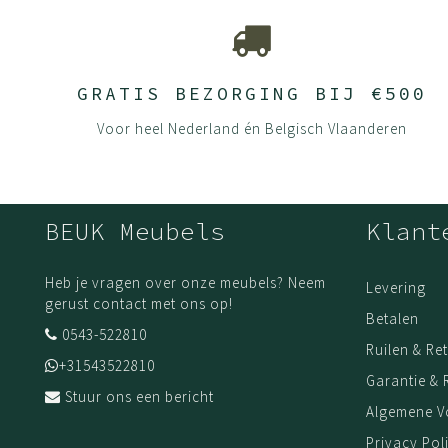
Materialen & bewerking
• metaalplaat 0,9 mm dik 100% recyclebaar
• voorzien van milieuvriendelijke epoxycoating
GRATIS BEZORGING BIJ €500
• 18 mm PEFC™ melamine met LaserTec(*) randafwerking
Voor heel Nederland én Belgisch Vlaanderen
• Naadloze LaserTec PP-randafwerking
BEUK Meubels
Klant
Heb je vragen over onze meubels? Neem
Levering
gerust contact met ons op!
Betalen
0543-522810
Ruilen & Re
+31543522810
Garantie & 
Stuur ons een bericht
Algemene 
Privacy Pol