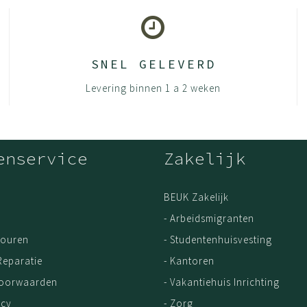
SNEL GELEVERD
Levering binnen 1 a 2 weken
enservice
Zakelijk
BEUK Zakelijk
- Arbeidsmigranten
touren
- Studentenhuisvesting
Reparatie
- Kantoren
Voorwaarden
- Vakantiehuis Inrichting
icy
- Zorg