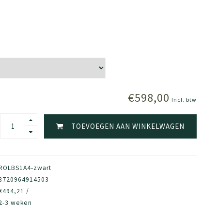
€598,00
Incl. btw
TOEVOEGEN AAN WINKELWAGEN
ROLBS1A4-zwart
8720964914503
€494,21 /
2-3 weken