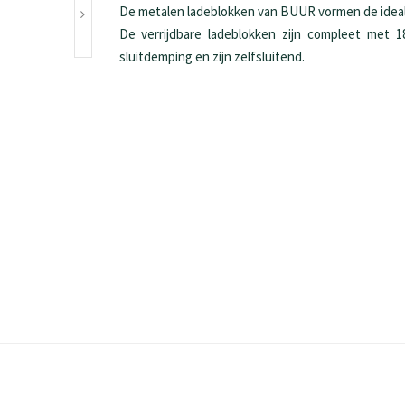
De metalen ladeblokken van BUUR vormen de idea
De verrijdbare ladeblokken zijn compleet met 1
sluitdemping en zijn zelfsluitend.
orgalade(s) en hangmappenlade(s)