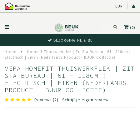
EUR
(0)
BEZORGING NL & BE
Home
Homefit Thuiswerkplek | Zit Sta Bureau | 61 - 118cm |
Electrisch | Eiken (Nederlands Product - BUUR Collectie)
VEPA HOMEFIT THUISWERKPLEK | ZIT
STA BUREAU | 61 - 118CM |
ELECTRISCH | EIKEN (NEDERLANDS
PRODUCT - BUUR COLLECTIE)
Reviews (2)
|
Schrijf je eigen review