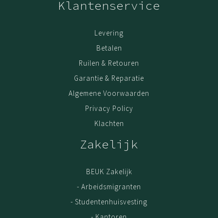
Klantenservice
• NEN EN 527-1:2011 type D
• NEN EN 527-2 +A1:2019
Levering
• NEN EN14074:2004
Betalen
Ruilen & Retouren
Garantie & Reparatie
Algemene Voorwaarden
Privacy Policy
Klachten
Zakelijk
BEUK Zakelijk
- Arbeidsmigranten
- Studentenhuisvesting
- Kantoren