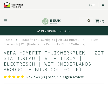
EUR
(0)
BEZORGING NL & BE
Home
Homefit Thuiswerkplek | Zit Sta Bureau | 61 - 118cm |
Electrisch | Wit (Nederlands Product - BUUR Collectie)
VEPA HOMEFIT THUISWERKPLEK | ZIT
STA BUREAU | 61 - 118CM |
ELECTRISCH | WIT (NEDERLANDS
PRODUCT - BUUR COLLECTIE)
Reviews (2)
|
Schrijf je eigen review