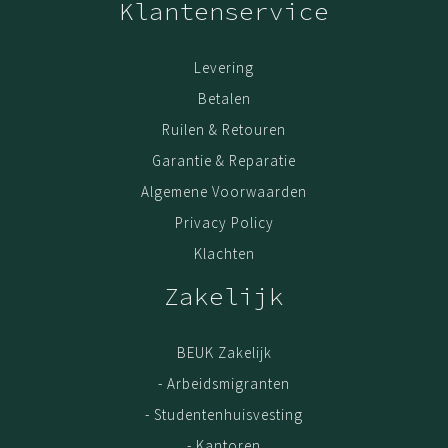
Klantenservice
• NEN EN 527-1:2011 type D
• NEN EN 527-2 +A1:2019
Levering
• NEN EN14074:2004
Betalen
Ruilen & Retouren
Garantie & Reparatie
Algemene Voorwaarden
Privacy Policy
Klachten
Zakelijk
BEUK Zakelijk
- Arbeidsmigranten
- Studentenhuisvesting
- Kantoren