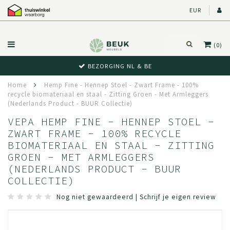
EUR
(0)
BEZORGING NL & BE
Home
Hemp Fine - Hennep Stoel - Zwart Frame - 100%
recycle biomateriaal en staal - Zitting Groen - Met Armleggers
(Nederlands Product - BUUR Collectie)
VEPA HEMP FINE - HENNEP STOEL -
ZWART FRAME - 100% RECYCLE
BIOMATERIAAL EN STAAL - ZITTING
GROEN - MET ARMLEGGERS
(NEDERLANDS PRODUCT - BUUR
COLLECTIE)
Nog niet gewaardeerd
|
Schrijf je eigen review