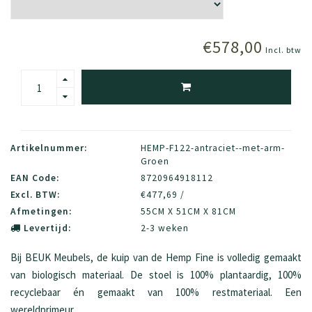
€578,00
Incl. btw
Artikelnummer:
HEMP-F122-antraciet--met-arm-
Groen
EAN Code:
8720964918112
Excl. BTW:
€477,69 /
Afmetingen:
55CM X 51CM X 81CM
Levertijd:
2-3 weken
Bij BEUK Meubels, de kuip van de Hemp Fine is volledig gemaakt
van biologisch materiaal. De stoel is 100% plantaardig, 100%
recyclebaar én gemaakt van 100% restmateriaal. Een
wereldprimeur.