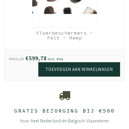
duurzame en veelzijdige keuze voor zowel
kantoorruimtes als thuisomgevingen.
Vloerbeschermers -
Felt - Hemp
€599,78
€602,20
Incl. btw
TOEVOEGEN AAN WINKELWAGEN
GRATIS BEZORGING BIJ €500
Voor heel Nederland én Belgisch Vlaanderen