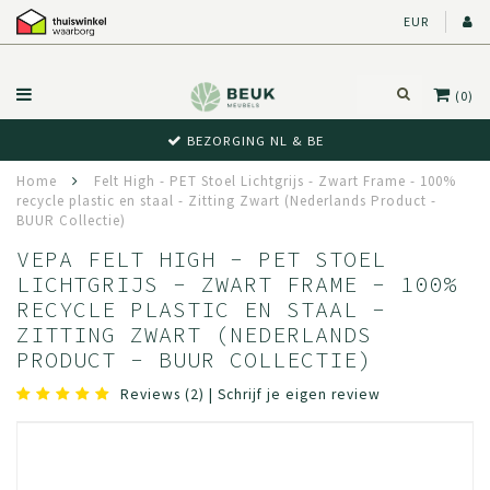
EUR
(0)
BEWUST RETOUR
Home
Felt High - PET Stoel Lichtgrijs - Zwart Frame - 100%
recycle plastic en staal - Zitting Zwart (Nederlands Product -
BUUR Collectie)
VEPA FELT HIGH - PET STOEL
LICHTGRIJS - ZWART FRAME - 100%
RECYCLE PLASTIC EN STAAL -
ZITTING ZWART (NEDERLANDS
PRODUCT - BUUR COLLECTIE)
Reviews (2)
|
Schrijf je eigen review