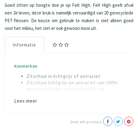
Goed zitten op hoogte doe je op Felt High. Felt High geeft afval
een 2e leven, deze kruk is namelijk vervaardigd van 20 gerecyclede
PET-flessen. De keuze om gebruik te maken is niet alleen goed
voor het milieu, het ziet er ook gewoon mooi uit.
Informatie
Kenmerken
Zitschaal in lichtgrijs of antraciet
Zitschaal lichtgrijs en antraciet van 100%
gerecycled post-consumer PET-vilt
Onderstel 4-poot staal buis rond 16 mm met
Lees meer
metalen voetensteun
Deel dit product
Materialen
Staaldelen onderstel geëpoxeerd zwart