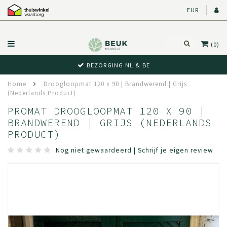
EUR
(0)
BEWUST RETOUR
Home
Droogloopmat 120 x 90 | Brandwerend | Grijs
(Nederlands Product)
PROMAT DROOGLOOPMAT 120 X 90 |
BRANDWEREND | GRIJS (NEDERLANDS
PRODUCT)
Nog niet gewaardeerd
|
Schrijf je eigen review