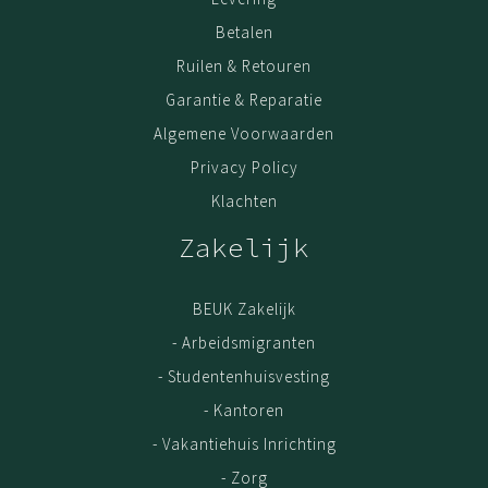
hoog kwalitatief halffabrikaten (polyamide en monofil),
Betalen
kun je met een gerust hart deze matten intensief
gebruiken; de kwaliteit blijft. De garantie op deze matten
Ruilen & Retouren
is 3 (drie) jaar. Geldig vanaf het moment van aankoop
Garantie & Reparatie
online. Als bewijs van aankoop is de oorspronkelijke
Algemene Voorwaarden
factuur/aankoopnota vereist.
Privacy Policy
Klachten
Assortiment BEUK Meubels
Zakelijk
Ons gehele collectie bestaat o.a. uit
droogloopmat
,
droogloopmat op rol
,
schoonloopmat
en
schoonlopmat
BEUK Zakelijk
op rol
.
- Arbeidsmigranten
- Studentenhuisvesting
- Kantoren
- Vakantiehuis Inrichting
- Zorg