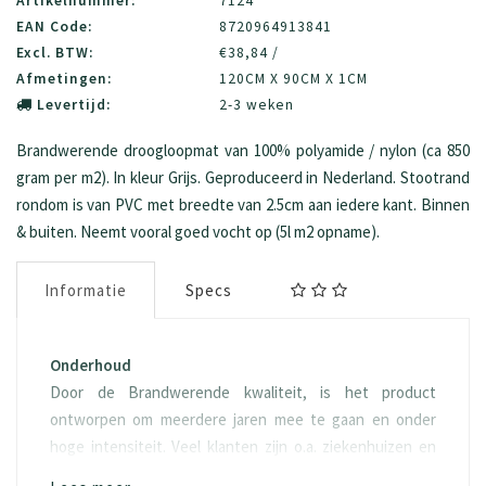
Artikelnummer:
7124
EAN Code:
8720964913841
Excl. BTW:
€38,84 /
Afmetingen:
120CM X 90CM X 1CM
Levertijd:
2-3 weken
Brandwerende droogloopmat van 100% polyamide / nylon (ca 850
gram per m2). In kleur Grijs. Geproduceerd in Nederland. Stootrand
rondom is van PVC met breedte van 2.5cm aan iedere kant. Binnen
& buiten. Neemt vooral goed vocht op (5l m2 opname).
Informatie
Specs
Onderhoud
Door de Brandwerende kwaliteit, is het product
ontworpen om meerdere jaren mee te gaan en onder
hoge intensiteit. Veel klanten zijn o.a. ziekenhuizen en
gemeentehuizen, waar het product ook meerdere jaren