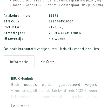
Koop 5 voor €199,64 per stuk en bespaar 8% (€157,38)
Koop 6 voor €195,30 per stuk en bespaar 10% (€153,96)
Artikelnummer:
18872
EAN Code:
8720964910536
Excl. BTW:
€171,07 /
Afmetingen:
70CM X 68CM X 98CM
Levertijd:
4-5 weken
De ideale bureautafel voor je bureau. Makkelijk voor al je spullen
Informatie
BEUK Meubels
Beuk meubels worden geproduceerd volgens
vakmanschap, dit doet de fabriek al sinds 1932. Gewoon
in Nederland, geen import vanuit een lage loon gebied.
Het hout “spaanplaat” waarvan het geproduceerd wordt
Lees meer