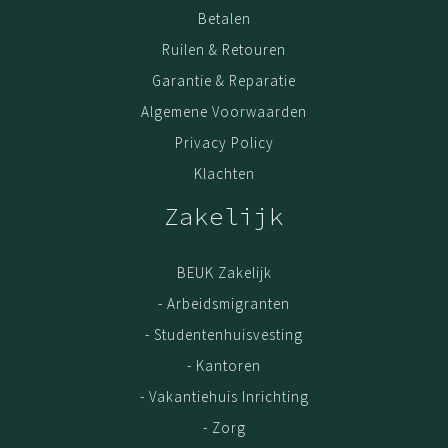
Montage
Betalen
Voor een meerprijs zorgen onze monteurs ervoor dat
Ruilen & Retouren
jouw meubel bij levering direct wordt gemonteerd. Of
Garantie & Reparatie
dat we op een later tijdstip langskomen wanneer het
Algemene Voorwaarden
beter schikt.
Privacy Policy
Garantie
Klachten
Kwaliteit is belangrijk. Haal jouw meubel gerust uit elkaar,
en zet het op een andere plek weer in elkaar. Door het
Zakelijk
gebruik van extra stevig spaanplaat en volledige
melamine coating, kun je met een gerust hart 5x de
BEUK Zakelijk
meubel verhuizen; de kwaliteit blijft. De garantie op Beuk
Meubels is 3 (drie) jaar. Geldig vanaf het moment van
- Arbeidsmigranten
aankoop online. Als bewijs van aankoop is de
- Studentenhuisvesting
oorspronkelijke factuur/aankoopnota vereist.
- Kantoren
- Vakantiehuis Inrichting
Ons assortiment
- Zorg