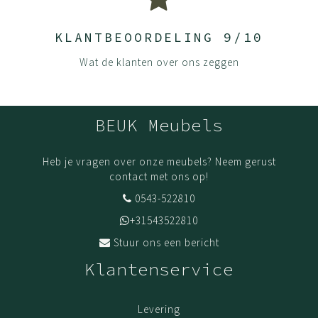
kleuren extra mooi zijn en blijven. Ze zijn krasvast,
hittebestendig en kleurecht. UV straling zal de kleur van
KLANTBEOORDELING 9/10
de panelen niet beïnvloeden.
Wat de klanten over ons zeggen
Onze panelen zijn sterker en duurzamer dan die van vele
andere aanbieders omdat we aan alle zichtkanten 2mm
dikke kanten gebruiken, waar anderen vaak maar 0.2mm
BEUK Meubels
gebruiken.
Houd je product goed schoon door het af te nemen met
Heb je vragen over onze meubels? Neem gerust
een mild schoonmaakmiddel en een droge doek.
contact met ons op!
(De)monteer jouw meubels volgens onze handleidingen.
0543-522810
Dit zorgt ervoor dat jouw meubel zijn stevigheid en
+31543522810
kwaliteit behoudt. Fijn wanneer je het opnieuw in elkaar
Stuur ons een bericht
zet en gaat gebruiken.
Klantenservice
Levering
Bestel vandaag en wij leveren binnen 1 a 2 weken, als
jouw meubel op voorraad is.
Levering