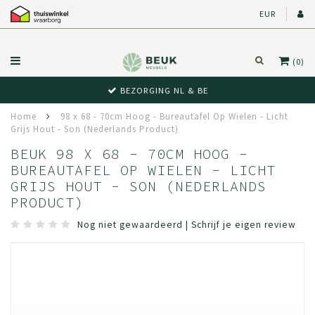
EUR
(0)
BEZORGING NL & BE
Home
98 x 68 - 70cm Hoog - Bureautafel Op Wielen - Licht
Grijs Hout - Son (Nederlands Product)
BEUK 98 X 68 - 70CM HOOG -
BUREAUTAFEL OP WIELEN - LICHT
GRIJS HOUT - SON (NEDERLANDS
PRODUCT)
Nog niet gewaardeerd
|
Schrijf je eigen review