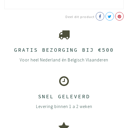
is ook eerlijk, namelijk FSC hout. Doordat duurzaamheid
een van onze kernwaarde is, kiezen we er ook voor om
100% van het hout te gebruiken.
Deel dit product
Onderhoud
Wat kan jij doen om je product zo goed mogelijk te
houden? Houten meubels vragen om aandacht en goede
zorg. Zo gaan ze langer mee en blijven ze langdurig mooi.
GRATIS BEZORGING BIJ €500
Gelukkig heeft BEUK al veel aandacht geschonken aan
Voor heel Nederland én Belgisch Vlaanderen
het behoud van je meubels. We staan immers voor
duurzaamheid en willen dat jouw meubels nog
generaties meegaan.
Al onze panelen bestaan uit spaanplaten gemaakt van
loof- en naaldhout. Door de grove spaantjes in de kern
SNEL GELEVERD
en fijne spaantjes in de toplaag ontstaat er een rustig en
strak oppervlak. De deeltjes worden onder hoge druk aan
Levering binnen 1 a 2 weken
elkaar gelijmd waardoor er een dikke plaat ontstaat die
steeds verder wordt samengeperst. De platen worden
afgewerkt met hoge kwaliteit melamine waardoor