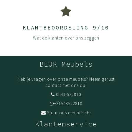
steeds verder wordt samengeperst. De platen worden
afgewerkt met hoge kwaliteit melamine waardoor
kleuren extra mooi zijn en blijven. Ze zijn krasvast,
hittebestendig en kleurecht. UV straling zal de kleur van
KLANTBEOORDELING 9/10
de panelen niet beïnvloeden.
Wat de klanten over ons zeggen
Onze panelen zijn sterker en duurzamer dan die van vele
andere aanbieders omdat we aan alle zichtkanten 2mm
dikke kanten gebruiken, waar anderen vaak maar 0.2mm
BEUK Meubels
gebruiken.
Houd je product goed schoon door het af te nemen met
Heb je vragen over onze meubels? Neem gerust
een mild schoonmaakmiddel en een droge doek.
contact met ons op!
(De)monteer jouw meubels volgens onze handleidingen.
0543-522810
Dit zorgt ervoor dat jouw meubel zijn stevigheid en
+31543522810
kwaliteit behoudt. Fijn wanneer je het opnieuw in elkaar
Stuur ons een bericht
zet en gaat gebruiken.
Klantenservice
Levering
Bestel vandaag en wij leveren binnen 1 a 2 weken, als