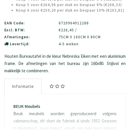
Koop 5 voor €264,96 per stuk en bespaar 8% (€208,33)
Koop 6 voor €259,20 per stuk en bespaar 10% (€203,81)
EAN Code:
8720964912288
Excl. BTW:
€226,45 /
Afmetingen:
75CM X 160CM X 80CM
Levertijd:
4-5 weken
Houten Bureautafel in de kleur Nebreska Eiken met een aluminium
frame. De afmetingen van het bureau zijn 160x80. Stijlvol en
makkelijk te combineren.
Informatie
BEUK Meubels
Beuk meubels worden geproduceerd volgens
vakmanschap, dit doet de fabriek al sinds 1932. Gewoon
in Nederland, geen import vanuit een lage loon gebied.