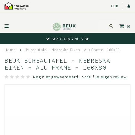
EUR
(0)
BEZORGING NL & BE
Home
Bureautafel - Nebreska Eiken - Alu Frame - 160x80
BEUK BUREAUTAFEL - NEBRESKA
EIKEN - ALU FRAME - 160X80
Nog niet gewaardeerd
|
Schrijf je eigen review