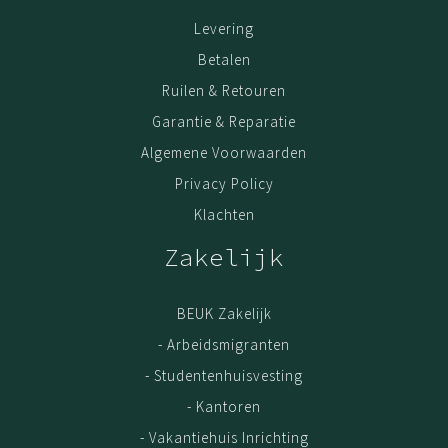
jouw meubel op voorraad is.
Levering
Montage
Betalen
Voor een meerprijs zorgen onze monteurs ervoor dat
Ruilen & Retouren
jouw meubel bij levering direct wordt gemonteerd. Of
Garantie & Reparatie
dat we op een later tijdstip langskomen wanneer het
Algemene Voorwaarden
beter schikt.
Privacy Policy
Garantie
Klachten
Kwaliteit is belangrijk. Haal jouw meubel gerust uit elkaar,
en zet het op een andere plek weer in elkaar. Door het
Zakelijk
gebruik van extra stevig spaanplaat en volledige
melamine coating, kun je met een gerust hart 5x de
BEUK Zakelijk
meubel verhuizen; de kwaliteit blijft. De garantie op Beuk
Meubels is 3 (drie) jaar. Geldig vanaf het moment van
- Arbeidsmigranten
aankoop online. Als bewijs van aankoop is de
- Studentenhuisvesting
oorspronkelijke factuur/aankoopnota vereist.
- Kantoren
- Vakantiehuis Inrichting