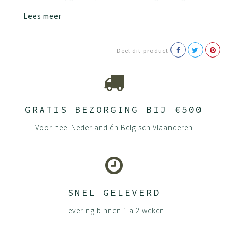
Het hout “spaanplaat” waarvan het geproduceerd wordt
Lees meer
is ook eerlijk, namelijk FSC hout. Doordat duurzaamheid
een van onze kernwaarde is, kiezen we er ook voor om
100% van het hout te gebruiken.
Deel dit product
Onderhoud
Wat kan jij doen om je product zo goed mogelijk te
houden? Houten meubels vragen om aandacht en goede
zorg. Zo gaan ze langer mee en blijven ze langdurig mooi.
GRATIS BEZORGING BIJ €500
Gelukkig heeft BEUK al veel aandacht geschonken aan
Voor heel Nederland én Belgisch Vlaanderen
het behoud van je meubels. We staan immers voor
duurzaamheid en willen dat jouw meubels nog
generaties meegaan.
Al onze panelen bestaan uit spaanplaten gemaakt van
loof- en naaldhout. Door de grove spaantjes in de kern
SNEL GELEVERD
en fijne spaantjes in de toplaag ontstaat er een rustig en
strak oppervlak. De deeltjes worden onder hoge druk aan
Levering binnen 1 a 2 weken
elkaar gelijmd waardoor er een dikke plaat ontstaat die