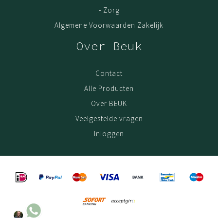
Ons assortiment
- Zorg
Bureau met opberg
Algemene Voorwaarden Zakelijk
Zit Sta Bureau
Over Beuk
Bureautafel
Ladeblok
Bureaustoel NEN 1335
Contact
Ergonomische zit sta kruk
Alle Producten
Over BEUK
Veelgestelde vragen
Inloggen