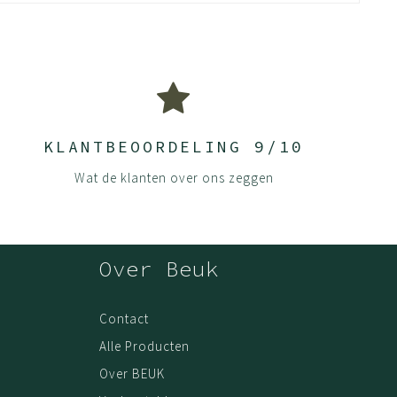
n de toplaag ontstaat er een rustig en strak oppervlak. De
t. De platen worden afgewerkt met hoge kwaliteit melamine
t beïnvloeden.
iken, waar anderen vaak maar 0.2mm gebruiken.
ls volgens onze handleidingen. Dit zorgt ervoor dat jouw
KLANTBEOORDELING 9/10
Wat de klanten over ons zeggen
stip langskomen wanneer het beter schikt.
Over Beuk
a stevig spaanplaat en volledige melamine coating, kun je met
Contact
n aankoop online. Als bewijs van aankoop is de oorspronkelijke
Alle Producten
Over BEUK