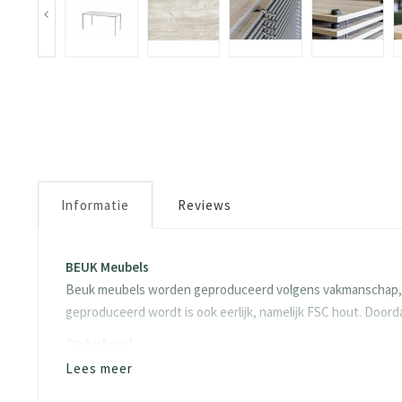
Informatie
Reviews
BEUK Meubels
Beuk meubels worden geproduceerd volgens vakmanschap, dit
geproduceerd wordt is ook eerlijk, namelijk FSC hout. Doo
Onderhoud
Wat kan jij doen om je product zo goed mogelijk te houden?
Lees meer
aandacht geschonken aan het behoud van je meubels. We st