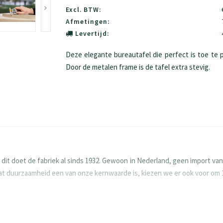
Excl. BTW:
Afmetingen:
Levertijd:
Deze elegante bureautafel die perfect is toe te 
Door de metalen frame is de tafel extra stevig.
 doet de fabriek al sinds 1932. Gewoon in Nederland, geen import vanu
rdat duurzaamheid een van onze kernwaarde is, kiezen we er ook voor om
 Houten meubels vragen om aandacht en goede zorg. Zo gaan ze langer me
aan immers voor duurzaamheid en willen dat jouw meubels nog generat