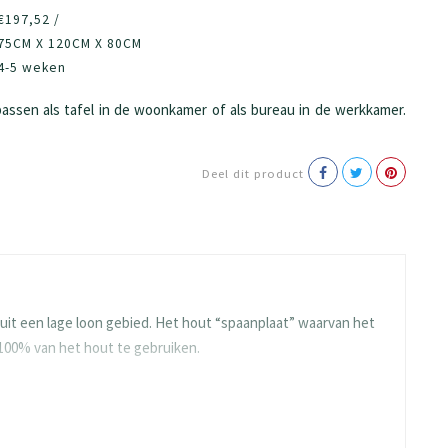
€197,52 /
75CM X 120CM X 80CM
4-5 weken
passen als tafel in de woonkamer of als bureau in de werkkamer.
Deel dit product
it een lage loon gebied. Het hout “spaanplaat” waarvan het
 100% van het hout te gebruiken.
e en blijven ze langdurig mooi. Gelukkig heeft BEUK al veel
ies meegaan.