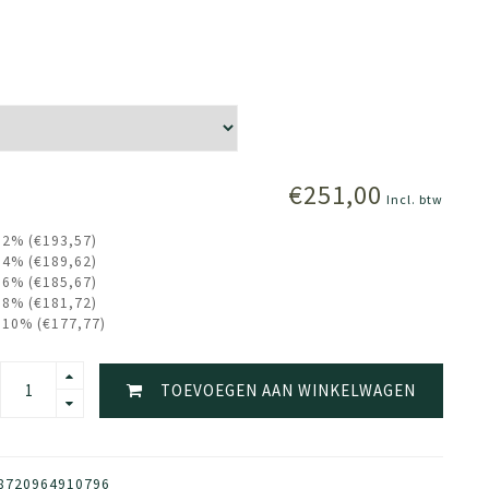
€251,00
Incl. btw
 2% (€193,57)
 4% (€189,62)
 6% (€185,67)
 8% (€181,72)
 10% (€177,77)
TOEVOEGEN AAN WINKELWAGEN
8720964910796