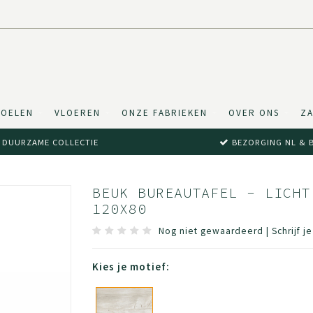
TOELEN
VLOEREN
ONZE FABRIEKEN
OVER ONS
ZA
DUURZAME COLLECTIE
BEZORGING NL & 
BEUK BUREAUTAFEL - LICHT
120X80
Nog niet gewaardeerd
|
Schrijf j
Kies je motief: