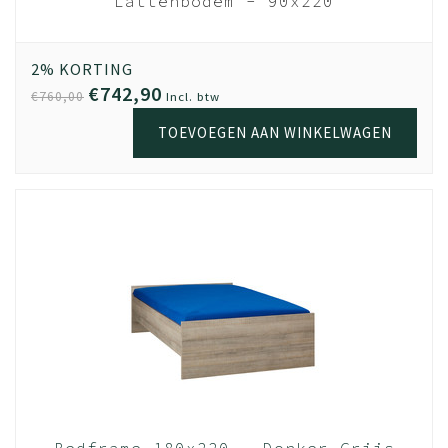
Lattenbodem - 90x220
cm 28 lats
Beukenhout
2% KORTING
€742,90
€760,00
Incl. btw
TOEVOEGEN AAN WINKELWAGEN
Bedframe 180x220 - Donker Grijs