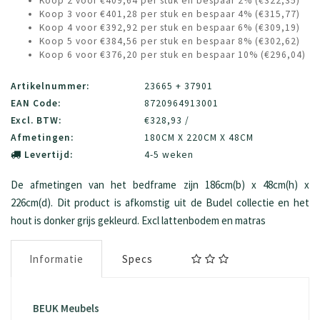
Koop 2 voor €409,64 per stuk en bespaar 2% (€322,35)
Koop 3 voor €401,28 per stuk en bespaar 4% (€315,77)
Koop 4 voor €392,92 per stuk en bespaar 6% (€309,19)
Koop 5 voor €384,56 per stuk en bespaar 8% (€302,62)
Koop 6 voor €376,20 per stuk en bespaar 10% (€296,04)
Artikelnummer:
23665 + 37901
EAN Code:
8720964913001
Excl. BTW:
€328,93 /
Afmetingen:
180CM X 220CM X 48CM
Levertijd:
4-5 weken
De afmetingen van het bedframe zijn 186cm(b) x 48cm(h) x
226cm(d). Dit product is afkomstig uit de Budel collectie en het
hout is donker grijs gekleurd. Excl lattenbodem en matras
Informatie
Specs
BEUK Meubels