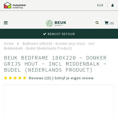
EUR
(0)
BEWUST RETOUR
Home
Bedframe 180x220 - Donker Grijs Hout - Incl
Middenbalk - Budel (Nederlands Product)
BEUK BEDFRAME 180X220 - DONKER
GRIJS HOUT - INCL MIDDENBALK -
BUDEL (NEDERLANDS PRODUCT)
Reviews (25)
|
Schrijf je eigen review