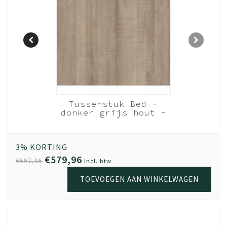
Nachtkastje
ergrijs
Tussenstuk Bed -
breed) -
donker grijs hout -
ep
t.b.v. vulling laden
- 220 cm
3% KORTING
€579,96
€597,95
Incl. btw
TOEVOEGEN AAN WINKELWAGEN