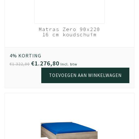
nhout
Matras Zero 90x220
- 90x220
16 cm koudschuim
ats
HR40
Wit
out
4% KORTING
€1.276,80
€1.322,00
Incl. btw
TOEVOEGEN AAN WINKELWAGEN