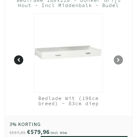
Hout - Incl Middenbalk - Budel
(Nederlands Product)
ed - wit
Bedlade Wit (196cm
ulling
breed) - 83cm diep
20 cm
3% KORTING
€579,96
€597,95
Incl. btw