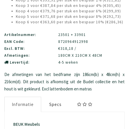
Koop 2 voor €395,92 per stuk en bespaar 2% (€311,82)
Koop 3 voor €387,84 per stuk en bespaar 4% (€305,45)
Koop 4 voor €379,76 per stuk en bespaar 6% (€299,09)
Koop 5 voor €371,68 per stuk en bespaar 8% (€292,73)
Koop 6 voor €363,60 per stuk en bespaar 10% (€286,36)
Artikelnummer:
23501 + 33901
EAN Code:
8720964912998
Excl. BTW:
€318,18 /
Afmetingen:
180CM X 210CM X 48CM
Levertijd:
4-5 weken
De afmetingen van het bedframe zijn 186cm(b) x 48cm(h) x
216cm(d). Dit product is afkomstig uit de Budel collectie en het
hout is wit gekleurd. Excl lattenbodem en matras
Informatie
Specs
BEUK Meubels