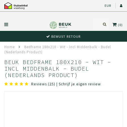
EUR
(0)
BEWUST RETOUR
Home
Bedframe 180x210 - Wit - Incl Middenbalk - Budel
(Nederlands Product)
BEUK BEDFRAME 180X210 - WIT -
INCL MIDDENBALK - BUDEL
(NEDERLANDS PRODUCT)
Reviews (25)
|
Schrijf je eigen review