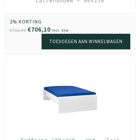
Lattenbodem - 90x210
cm 28 lats
Beukenhout
2% KORTING
€706,10
€722,00
Incl. btw
TOEVOEGEN AAN WINKELWAGEN
Bedframe 180x210 - Wit - Incl