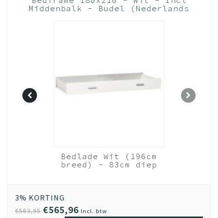
Middenbalk - Budel (Nederlands
Product)
ed - wit
Bedlade Wit (196cm
ulling
breed) - 83cm diep
10 cm
3% KORTING
€565,96
€583,95
Incl. btw