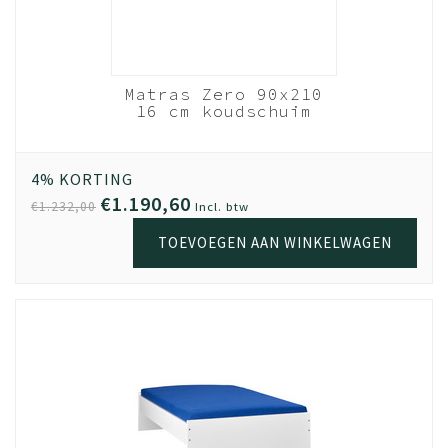
nhout
Matras Zero 90x210
- 90x210
16 cm koudschuim
ats
HR40
Wit
out
4% KORTING
€1.190,60
€1.232,00
Incl. btw
TOEVOEGEN AAN WINKELWAGEN