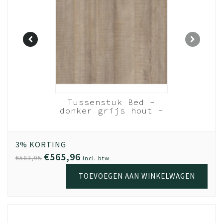
Nachtkastje
ergrijs
Tussenstuk Bed -
breed) -
donker grijs hout -
ep
t.b.v. vulling laden
- 210 cm
3% KORTING
€565,96
€583,95
Incl. btw
TOEVOEGEN AAN WINKELWAGEN