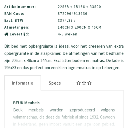
Artikelnummer:
22865 + 15166 + 33800
EAN Code:
8720964913636
Excl. BTW:
€374,38 /
Afmetingen:
140CM X 200CM X 46CM
Levertijd:
4-5 weken
Dit bed met opbergruimte is ideaal voor het creeeren van extra
opbergruimte in de slaapkamer. De afmetingen van het bedframe
zijn 206cm x 48cm x 144cm. Excl lattenbodem en matras. De lade is
196x83 en dus perfect om een klein logeermatras in op te bergen.
Informatie
Specs
BEUK Meubels
Beuk meubels worden geproduceerd volgens
vakmanschap, dit doet de fabriek al sinds 1932. Gewoon
in Nederland, geen import vanuit een lage loon gebied.