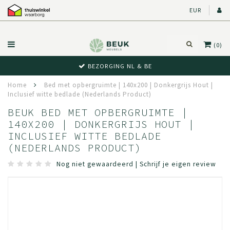
EUR
(0)
BEWUST RETOUR
Home
Bed met opbergruimte | 140x200 | Donkergrijs Hout |
Inclusief witte bedlade (Nederlands Product)
BEUK BED MET OPBERGRUIMTE |
140X200 | DONKERGRIJS HOUT |
INCLUSIEF WITTE BEDLADE
(NEDERLANDS PRODUCT)
Nog niet gewaardeerd
|
Schrijf je eigen review