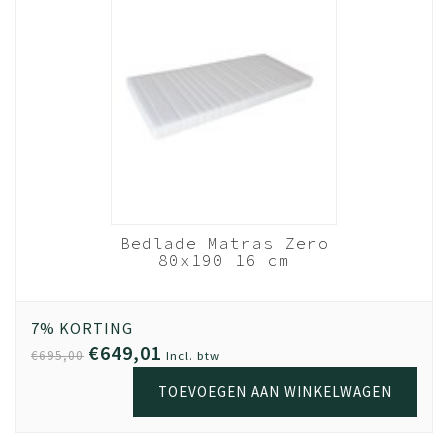
verkeerd wordt verdeeld. Hierdoor kan er snel een haak
afbreken. Let dus hier goed op!
Levering
Bestel vandaag en wij leveren binnen 1 a 2 weken, als
jouw meubel op voorraad is.
Montage
Voor een meerprijs zorgen onze monteurs ervoor dat
jouw meubel bij levering direct wordt gemonteerd. Of
dat we op een later tijdstip langskomen wanneer het
Bedlade Matras Zero
beter schikt.
80x190 16 cm
koudschuim HR40
Wit
Garantie
Kwaliteit is belangrijk. Haal jouw meubel gerust uit elkaar,
7% KORTING
en zet het op een andere plek weer in elkaar. Door het
€649,01
€695,00
Incl. btw
gebruik van extra stevig spaanplaat en volledige
TOEVOEGEN AAN WINKELWAGEN
melamine coating, kun je met een gerust hart 5x de
meubel verhuizen; de kwaliteit blijft. De garantie op Beuk
Meubels is 3 (drie) jaar. Geldig vanaf het moment van