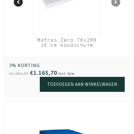
nhout
Matras Zero 70x200
- 70x200
16 cm koudschuim
ats
HR40
Wit
out
3% KORTING
€1.165,70
€1.202,00
Incl. btw
TOEVOEGEN AAN WINKELWAGEN