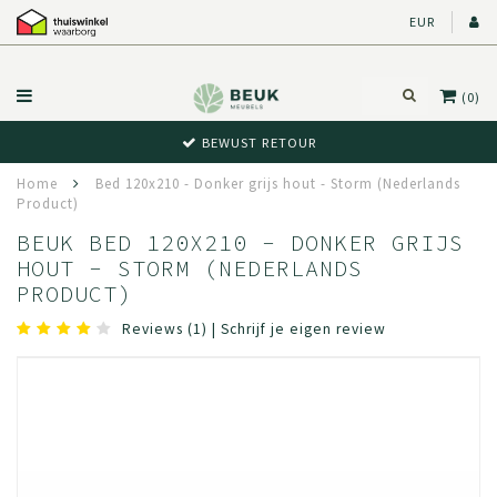
EUR
(0)
BEWUST RETOUR
Home
Bed 120x210 - Donker grijs hout - Storm (Nederlands
Product)
BEUK BED 120X210 - DONKER GRIJS
HOUT - STORM (NEDERLANDS
PRODUCT)
Reviews (1)
|
Schrijf je eigen review