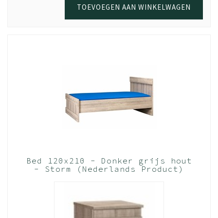
een romantische avond. Alles is mogelijk en je wilt dat je
TOEVOEGEN AAN WINKELWAGEN
bed extra stevig blijft. Hierdoor adviseren we altijd om je
lattenbodem (mits hij bij ons gekocht is en/of hij van hout
is), vastmaakt aan de ledikanthaken van het bed. Dit zijn
de metalen hoekjes in onze ledikantzijdes. Per
ledikantzijde zitten er drie vast. Dus dan kan je op 6
plekken je lattenbodem vastmaken. Hiermee maak je
jouw bed extra stevig en slaap, feest en geniet je met de
rust dat je bed heel blijft. Slaap lekker
Andere tip is, al staat hij duidelijk op de montage
tekening, is het goed monteren van de metalen
ledikanthaken in de zijdes van het bed. Vaak krijgen we
terug dat deze verkeerd om worden gemonteerd. Dus
Bed 120x210 - Donker grijs hout
met de platte zijde aan de onderkant en niet aan de
- Storm (Nederlands Product)
bovenkant zoals het moet (dus als een soort
springplank), waardoor de kracht van de lattenbodem
verkeerd wordt verdeeld. Hierdoor kan er snel een haak
afbreken. Let dus hier goed op!