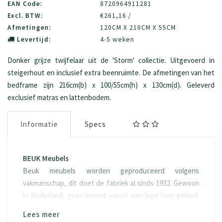
EAN Code:
8720964911281
Excl. BTW:
€261,16 /
Afmetingen:
120CM X 210CM X 55CM
Levertijd:
4-5 weken
Donker grijze twijfelaar uit de 'Storm' collectie. Uitgevoerd in
steigerhout en inclusief extra beenruimte. De afmetingen van het
bedframe zijn 216cm(b) x 100/55cm(h) x 130cm(d). Geleverd
exclusief matras en lattenbodem.
Informatie
Specs
BEUK Meubels
Beuk meubels worden geproduceerd volgens
vakmanschap, dit doet de fabriek al sinds 1932. Gewoon
in Nederland, geen import vanuit een lage loon gebied.
Het hout “spaanplaat” waarvan het geproduceerd wordt
Lees meer
is ook eerlijk, namelijk FSC hout. Doordat duurzaamheid