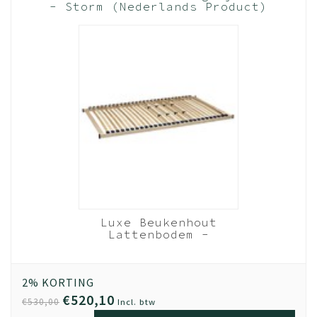
- Storm (Nederlands Product)
kleuren extra mooi zijn en blijven. Ze zijn krasvast,
hittebestendig en kleurecht. UV straling zal de kleur van
de panelen niet beïnvloeden.
Onze panelen zijn sterker en duurzamer dan die van vele
andere aanbieders omdat we aan alle zichtkanten 2mm
dikke kanten gebruiken, waar anderen vaak maar 0.2mm
gebruiken.
Houd je product goed schoon door het af te nemen met
een mild schoonmaakmiddel en een droge doek.
(De)monteer jouw meubels volgens onze handleidingen.
Dit zorgt ervoor dat jouw meubel zijn stevigheid en
Luxe Beukenhout
kwaliteit behoudt. Fijn wanneer je het opnieuw in elkaar
Lattenbodem -
zet en gaat gebruiken.
120x210 cm 28 lats
Beukenhout
Montage tip om jouw bed extra stevig te maken?
2% KORTING
Zoals je weet kan er veel druk komen op een bed. Je
€520,10
€530,00
Incl. btw
springt erop, je kinderen springen op je bed of je hebt