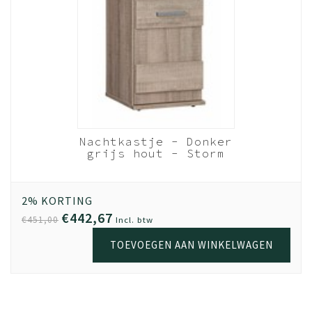
Levering
Bestel vandaag en wij leveren binnen 1 a 2 weken, als
jouw meubel op voorraad is.
Montage
Voor een meerprijs zorgen onze monteurs ervoor dat
jouw meubel bij levering direct wordt gemonteerd. Of
dat we op een later tijdstip langskomen wanneer het
Nachtkastje - Donker
beter schikt.
grijs hout - Storm
Hout donker grijs
Garantie
Kwaliteit is belangrijk. Haal jouw meubel gerust uit elkaar,
2% KORTING
en zet het op een andere plek weer in elkaar. Door het
€442,67
€451,00
Incl. btw
gebruik van extra stevig spaanplaat en volledige
TOEVOEGEN AAN WINKELWAGEN
melamine coating, kun je met een gerust hart 5x de
meubel verhuizen; de kwaliteit blijft. De garantie op Beuk
Meubels is 3 (drie) jaar. Geldig vanaf het moment van
aankoop online. Als bewijs van aankoop is de