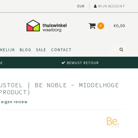
EUR
MIJN ACCOUNT
€0,00
0
KELIJK
BLOG
SALE
CONTACT
BE
BEWUST RETOUR
USTOEL | BE NOBLE - MIDDELHOGE
PRODUCT)
e eigen review