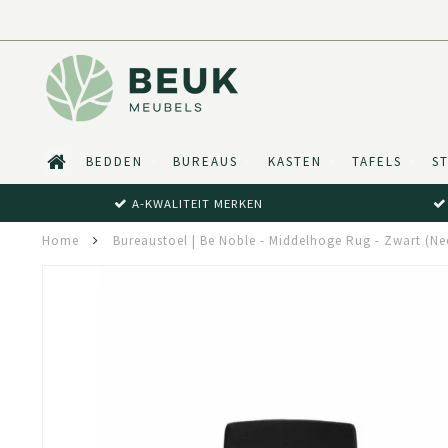
BEDDEN
BUREAUS
KASTEN
TAFELS
S
A-KWALITEIT MERKEN
Home
Bureaustoel | Be Noble - Middelhoge Rug - Zwart (N