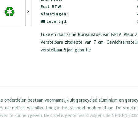
Excl. BTW:
Afmetingen:
Levertijd:
Luxe en duurzame Bureaustoel van BETA. Kleur Zw
Verstelbare zitdiepte van 7 cm. Gewichtsinstelli
verstelbaar. 5 jaar garantie
 onderdelen bestaan voornamelijk uit gerecycled aluminium en gerecy
s die net als wij milieu hoog in het vaandel hebben staan. De stoel
leven te kunnen geven. De stoel is genormeerd volgens de NEN-EN-1335