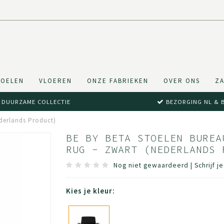
TOELEN
VLOEREN
ONZE FABRIEKEN
OVER ONS
ZA
DUURZAME COLLECTIE
BEZORGING NL & 
ederlands Product)
BE BY BETA STOELEN BUREA
RUG - ZWART (NEDERLANDS 
Nog niet gewaardeerd
|
Schrijf j
Kies je kleur: