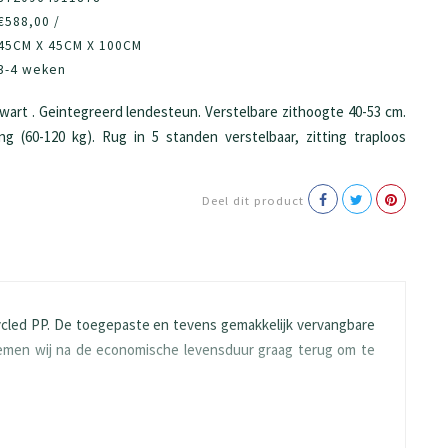
€588,00 /
45CM X 45CM X 100CM
3-4 weken
art . Geintegreerd lendesteun. Verstelbare zithoogte 40-53 cm.
ng (60-120 kg). Rug in 5 standen verstelbaar, zitting traploos
Deel dit product
cled PP. De toegepaste en tevens gemakkelijk vervangbare
 nemen wij na de economische levensduur graag terug om te
.