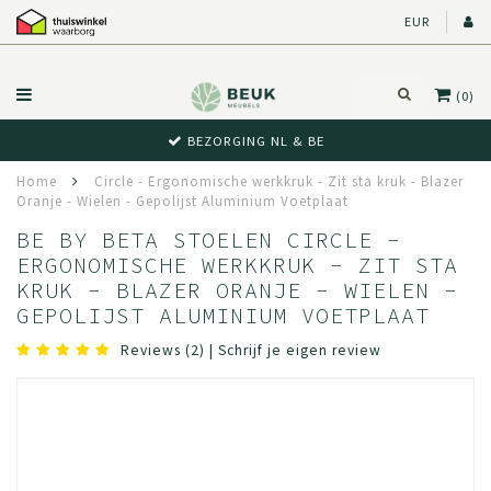
EUR
(0)
BEZORGING NL & BE
Home
Circle - Ergonomische werkkruk - Zit sta kruk - Blazer
Oranje - Wielen - Gepolijst Aluminium Voetplaat
BE BY BETA STOELEN CIRCLE -
ERGONOMISCHE WERKKRUK - ZIT STA
KRUK - BLAZER ORANJE - WIELEN -
GEPOLIJST ALUMINIUM VOETPLAAT
Reviews (2)
|
Schrijf je eigen review