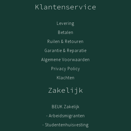
Klantenservice
bekleding. Duurzaam, kwalitatief en ontworpen voor
dagelijks intensief gebruik.
Levering
Betalen
Ruilen & Retouren
Garantie & Reparatie
Algemene Voorwaarden
Privacy Policy
Klachten
Zakelijk
BEUK Zakelijk
- Arbeidsmigranten
- Studentenhuisvesting